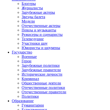
Блогеры
Журналисты
Зарубежные актеры
Звезды балета
Модели
Отечественные актеры
Певцы и музыканты
Режисеры и сценаристы
Телеведущие
Участники шоу
Юмористы и шоумены
Государство
Военные
Герои
Зарубежные политики
Зарубежные правители
Исторические личности
Криминал
Общественные деятели
Отечественные политики
Отечественные правители
Политики
Образование
Гуманитарии
Естественники