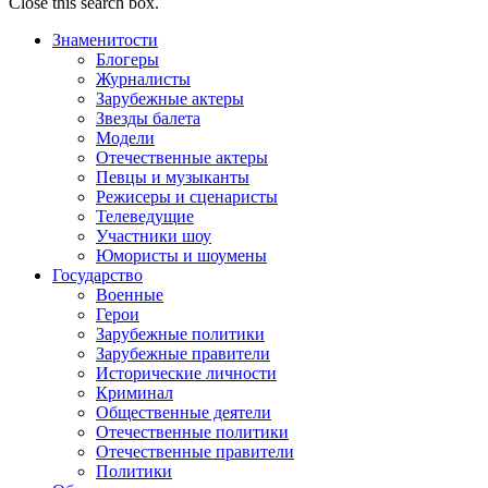
Close this search box.
Знаменитости
Блогеры
Журналисты
Зарубежные актеры
Звезды балета
Модели
Отечественные актеры
Певцы и музыканты
Режисеры и сценаристы
Телеведущие
Участники шоу
Юмористы и шоумены
Государство
Военные
Герои
Зарубежные политики
Зарубежные правители
Исторические личности
Криминал
Общественные деятели
Отечественные политики
Отечественные правители
Политики