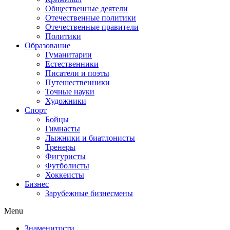
Общественные деятели
Отечественные политики
Отечественные правители
Политики
Образование
Гуманитарии
Естественники
Писатели и поэты
Путешественники
Точные науки
Художники
Спорт
Бойцы
Гимнасты
Лыжники и биатлонисты
Тренеры
Фигуристы
Футболисты
Хоккеисты
Бизнес
Зарубежные бизнесмены
Menu
Знаменитости