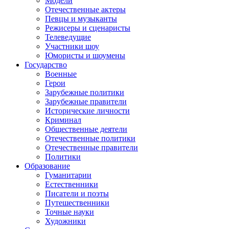
Модели
Отечественные актеры
Певцы и музыканты
Режисеры и сценаристы
Телеведущие
Участники шоу
Юмористы и шоумены
Государство
Военные
Герои
Зарубежные политики
Зарубежные правители
Исторические личности
Криминал
Общественные деятели
Отечественные политики
Отечественные правители
Политики
Образование
Гуманитарии
Естественники
Писатели и поэты
Путешественники
Точные науки
Художники