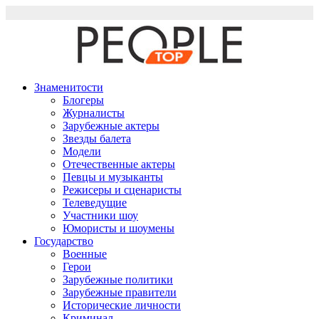
Перейти
к
содержимому
Знаменитости
Блогеры
Журналисты
Зарубежные актеры
Звезды балета
Модели
Отечественные актеры
Певцы и музыканты
Режисеры и сценаристы
Телеведущие
Участники шоу
Юмористы и шоумены
Государство
Военные
Герои
Зарубежные политики
Зарубежные правители
Исторические личности
Криминал