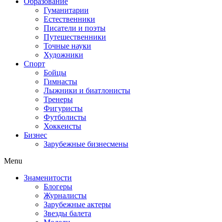
Образование
Гуманитарии
Естественники
Писатели и поэты
Путешественники
Точные науки
Художники
Спорт
Бойцы
Гимнасты
Лыжники и биатлонисты
Тренеры
Фигуристы
Футболисты
Хоккеисты
Бизнес
Зарубежные бизнесмены
Menu
Знаменитости
Блогеры
Журналисты
Зарубежные актеры
Звезды балета