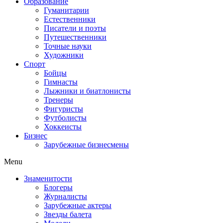
Образование
Гуманитарии
Естественники
Писатели и поэты
Путешественники
Точные науки
Художники
Спорт
Бойцы
Гимнасты
Лыжники и биатлонисты
Тренеры
Фигуристы
Футболисты
Хоккеисты
Бизнес
Зарубежные бизнесмены
Menu
Знаменитости
Блогеры
Журналисты
Зарубежные актеры
Звезды балета