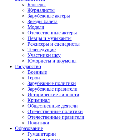
Блогеры
Журналисты
Зарубежные актеры
Звезды балета
Модели
Отечественные актеры
Певцы и музыканты
Режисеры и сценаристы
Телеведущие
Участники шоу
Юмористы и шоумены
Государство
Военные
Герои
Зарубежные политики
Зарубежные правители
Исторические личности
Криминал
Общественные деятели
Отечественные политики
Отечественные правители
Политики
Образование
Гуманитарии
Естественники