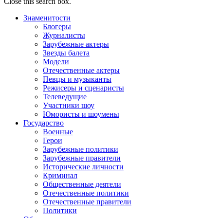
Close this search box.
Знаменитости
Блогеры
Журналисты
Зарубежные актеры
Звезды балета
Модели
Отечественные актеры
Певцы и музыканты
Режисеры и сценаристы
Телеведущие
Участники шоу
Юмористы и шоумены
Государство
Военные
Герои
Зарубежные политики
Зарубежные правители
Исторические личности
Криминал
Общественные деятели
Отечественные политики
Отечественные правители
Политики