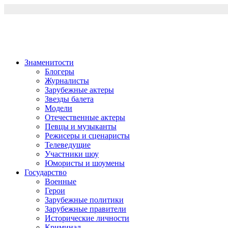
Перейти
к
содержимому
Знаменитости
Блогеры
Журналисты
Зарубежные актеры
Звезды балета
Модели
Отечественные актеры
Певцы и музыканты
Режисеры и сценаристы
Телеведущие
Участники шоу
Юмористы и шоумены
Государство
Военные
Герои
Зарубежные политики
Зарубежные правители
Исторические личности
Криминал