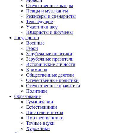
Модели
Отечественные актеры
Певцы и музыканты
Режисеры и сценаристы
Телеведущие
Участники шоу
Юмористы и шоумены
Государство
Военные
Герои
Зарубежные политики
Зарубежные правители
Исторические личности
Криминал
Общественные деятели
Отечественные политики
Отечественные правители
Политики
Образование
Гуманитарии
Естественники
Писатели и поэты
Путешественники
Точные науки
Художники