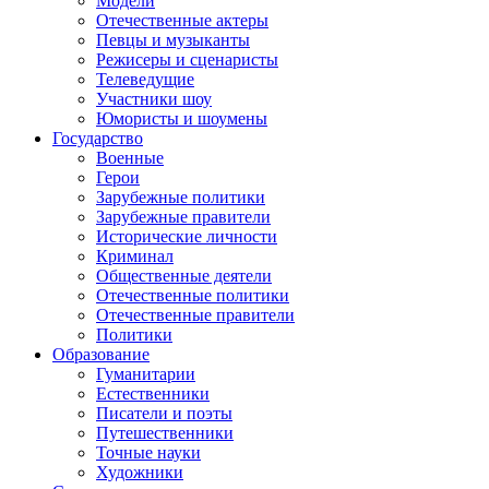
Модели
Отечественные актеры
Певцы и музыканты
Режисеры и сценаристы
Телеведущие
Участники шоу
Юмористы и шоумены
Государство
Военные
Герои
Зарубежные политики
Зарубежные правители
Исторические личности
Криминал
Общественные деятели
Отечественные политики
Отечественные правители
Политики
Образование
Гуманитарии
Естественники
Писатели и поэты
Путешественники
Точные науки
Художники