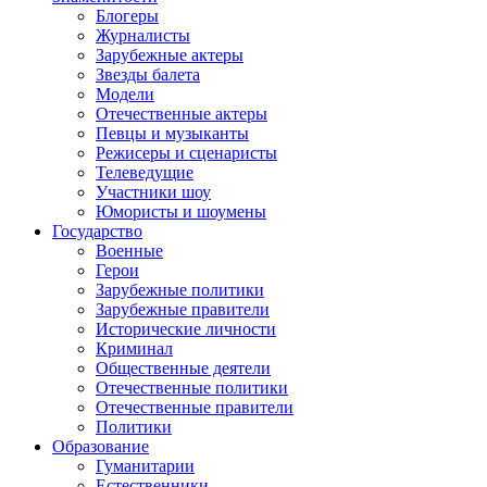
Блогеры
Журналисты
Зарубежные актеры
Звезды балета
Модели
Отечественные актеры
Певцы и музыканты
Режисеры и сценаристы
Телеведущие
Участники шоу
Юмористы и шоумены
Государство
Военные
Герои
Зарубежные политики
Зарубежные правители
Исторические личности
Криминал
Общественные деятели
Отечественные политики
Отечественные правители
Политики
Образование
Гуманитарии
Естественники