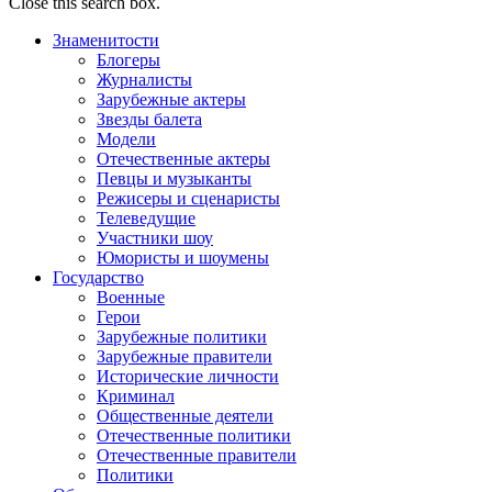
Close this search box.
Знаменитости
Блогеры
Журналисты
Зарубежные актеры
Звезды балета
Модели
Отечественные актеры
Певцы и музыканты
Режисеры и сценаристы
Телеведущие
Участники шоу
Юмористы и шоумены
Государство
Военные
Герои
Зарубежные политики
Зарубежные правители
Исторические личности
Криминал
Общественные деятели
Отечественные политики
Отечественные правители
Политики