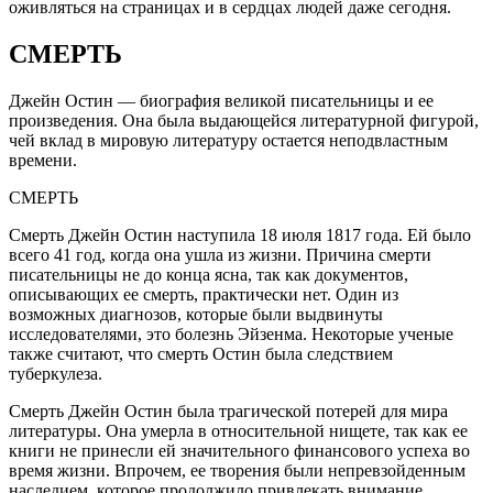
оживляться на страницах и в сердцах людей даже сегодня.
СМЕРТЬ
Джейн Остин — биография великой писательницы и ее
произведения. Она была выдающейся литературной фигурой,
чей вклад в мировую литературу остается неподвластным
времени.
СМЕРТЬ
Смерть Джейн Остин наступила 18 июля 1817 года. Ей было
всего 41 год, когда она ушла из жизни. Причина смерти
писательницы не до конца ясна, так как документов,
описывающих ее смерть, практически нет. Один из
возможных диагнозов, которые были выдвинуты
исследователями, это болезнь Эйзенма. Некоторые ученые
также считают, что смерть Остин была следствием
туберкулеза.
Смерть Джейн Остин была трагической потерей для мира
литературы. Она умерла в относительной нищете, так как ее
книги не принесли ей значительного финансового успеха во
время жизни. Впрочем, ее творения были непревзойденным
наследием, которое продолжило привлекать внимание