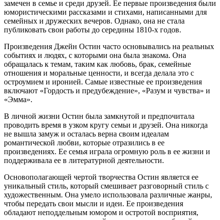
замечен в семье и среди друзей. Ее первые произведения были
юмористическими рассказами и стихами, написанными для
семейных и дружеских вечеров. Однако, она не стала
публиковать свои работы до середины 1810-х годов.
Произведения Джейн Остин часто основывались на реальных
событиях и людях, с которыми она была знакома. Она
обращалась к темам, таким как любовь, брак, семейные
отношения и моральные ценности, и всегда делала это с
остроумием и иронией. Самые известные ее произведения
включают «Гордость и предубеждение», «Разум и чувства» и
«Эмма».
В личной жизни Остин была замкнутой и предпочитала
проводить время в узком кругу семьи и друзей. Она никогда
не вышла замуж и осталась верна своим идеалам
романтической любви, которые отразились в ее
произведениях. Ее семья играла огромную роль в ее жизни и
поддерживала ее в литературной деятельности.
Основополагающей чертой творчества Остин является ее
уникальный стиль, который смешивает разговорный стиль с
художественным. Она умело использовала различные жанры,
чтобы передать свои мысли и идеи. Ее произведения
обладают неподдельным юмором и остротой восприятия,