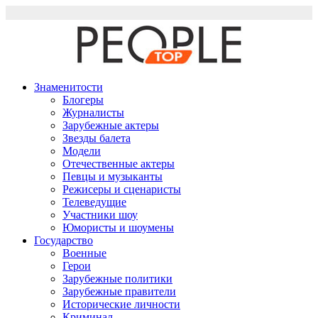
Перейти
к
содержимому
Знаменитости
Блогеры
Журналисты
Зарубежные актеры
Звезды балета
Модели
Отечественные актеры
Певцы и музыканты
Режисеры и сценаристы
Телеведущие
Участники шоу
Юмористы и шоумены
Государство
Военные
Герои
Зарубежные политики
Зарубежные правители
Исторические личности
Криминал