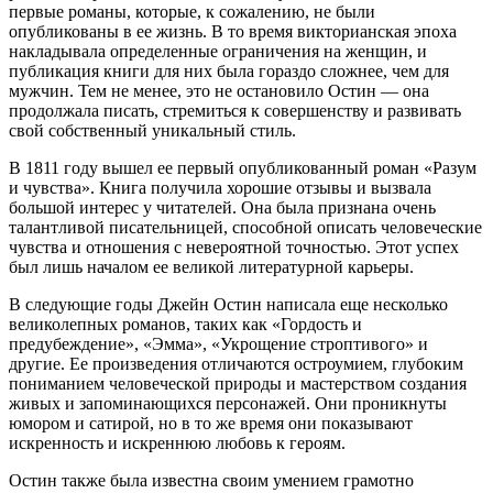
первые романы, которые, к сожалению, не были
опубликованы в ее жизнь. В то время викторианская эпоха
накладывала определенные ограничения на женщин, и
публикация книги для них была гораздо сложнее, чем для
мужчин. Тем не менее, это не остановило Остин — она
продолжала писать, стремиться к совершенству и развивать
свой собственный уникальный стиль.
В 1811 году вышел ее первый опубликованный роман «Разум
и чувства». Книга получила хорошие отзывы и вызвала
большой интерес у читателей. Она была признана очень
талантливой писательницей, способной описать человеческие
чувства и отношения с невероятной точностью. Этот успех
был лишь началом ее великой литературной карьеры.
В следующие годы Джейн Остин написала еще несколько
великолепных романов, таких как «Гордость и
предубеждение», «Эмма», «Укрощение строптивого» и
другие. Ее произведения отличаются остроумием, глубоким
пониманием человеческой природы и мастерством создания
живых и запоминающихся персонажей. Они проникнуты
юмором и сатирой, но в то же время они показывают
искренность и искреннюю любовь к героям.
Остин также была известна своим умением грамотно