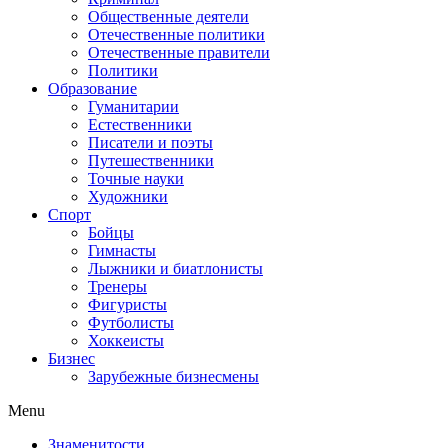
Общественные деятели
Отечественные политики
Отечественные правители
Политики
Образование
Гуманитарии
Естественники
Писатели и поэты
Путешественники
Точные науки
Художники
Спорт
Бойцы
Гимнасты
Лыжники и биатлонисты
Тренеры
Фигуристы
Футболисты
Хоккеисты
Бизнес
Зарубежные бизнесмены
Menu
Знаменитости