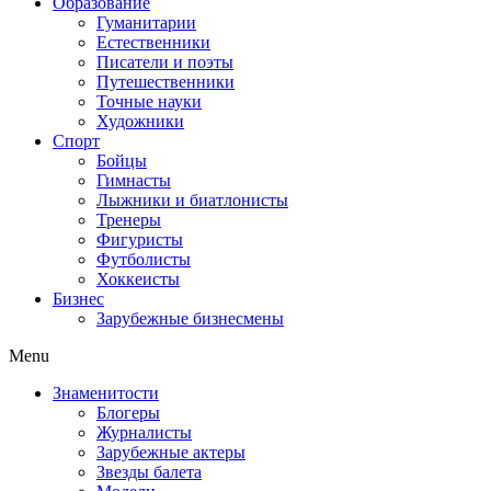
Образование
Гуманитарии
Естественники
Писатели и поэты
Путешественники
Точные науки
Художники
Спорт
Бойцы
Гимнасты
Лыжники и биатлонисты
Тренеры
Фигуристы
Футболисты
Хоккеисты
Бизнес
Зарубежные бизнесмены
Menu
Знаменитости
Блогеры
Журналисты
Зарубежные актеры
Звезды балета