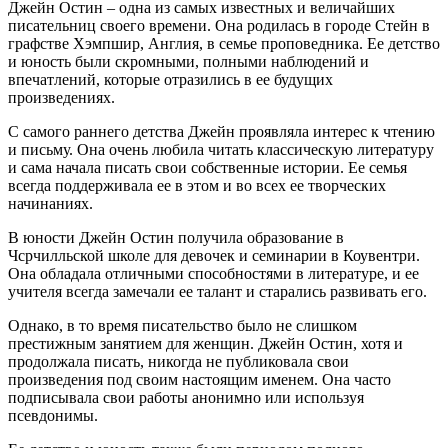
Джейн Остин – одна из самых известных и величайших
писательниц своего времени. Она родилась в городе Стейн в
графстве Хэмпшир, Англия, в семье проповедника. Ее детство
и юность были скромными, полными наблюдений и
впечатлений, которые отразились в ее будущих
произведениях.
С самого раннего детства Джейн проявляла интерес к чтению
и письму. Она очень любила читать классическую литературу
и сама начала писать свои собственные истории. Ее семья
всегда поддерживала ее в этом и во всех ее творческих
начинаниях.
В юности Джейн Остин получила образование в
Чсрчилльской школе для девочек и семинарии в Коувентри.
Она обладала отличными способностями в литературе, и ее
учителя всегда замечали ее талант и старались развивать его.
Однако, в то время писательство было не слишком
престижным занятием для женщин. Джейн Остин, хотя и
продолжала писать, никогда не публиковала свои
произведения под своим настоящим именем. Она часто
подписывала свои работы анонимно или используя
псевдонимы.