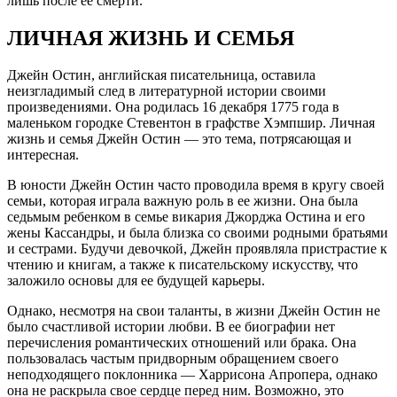
лишь после ее смерти.
ЛИЧНАЯ ЖИЗНЬ И СЕМЬЯ
Джейн Остин, английская писательница, оставила
неизгладимый след в литературной истории своими
произведениями. Она родилась 16 декабря 1775 года в
маленьком городке Стевентон в графстве Хэмпшир. Личная
жизнь и семья Джейн Остин — это тема, потрясающая и
интересная.
В юности Джейн Остин часто проводила время в кругу своей
семьи, которая играла важную роль в ее жизни. Она была
седьмым ребенком в семье викария Джорджа Остина и его
жены Кассандры, и была близка со своими родными братьями
и сестрами. Будучи девочкой, Джейн проявляла пристрастие к
чтению и книгам, а также к писательскому искусству, что
заложило основы для ее будущей карьеры.
Однако, несмотря на свои таланты, в жизни Джейн Остин не
было счастливой истории любви. В ее биографии нет
перечисления романтических отношений или брака. Она
пользовалась частым придворным обращением своего
неподходящего поклонника — Харрисона Апропера, однако
она не раскрыла свое сердце перед ним. Возможно, это