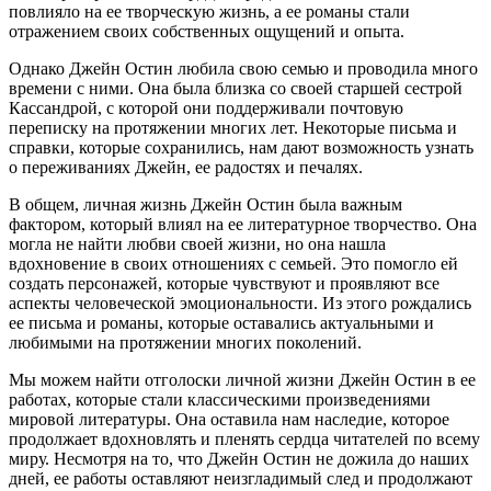
повлияло на ее творческую жизнь, а ее романы стали
отражением своих собственных ощущений и опыта.
Однако Джейн Остин любила свою семью и проводила много
времени с ними. Она была близка со своей старшей сестрой
Кассандрой, с которой они поддерживали почтовую
переписку на протяжении многих лет. Некоторые письма и
справки, которые сохранились, нам дают возможность узнать
о переживаниях Джейн, ее радостях и печалях.
В общем, личная жизнь Джейн Остин была важным
фактором, который влиял на ее литературное творчество. Она
могла не найти любви своей жизни, но она нашла
вдохновение в своих отношениях с семьей. Это помогло ей
создать персонажей, которые чувствуют и проявляют все
аспекты человеческой эмоциональности. Из этого рождались
ее письма и романы, которые оставались актуальными и
любимыми на протяжении многих поколений.
Мы можем найти отголоски личной жизни Джейн Остин в ее
работах, которые стали классическими произведениями
мировой литературы. Она оставила нам наследие, которое
продолжает вдохновлять и пленять сердца читателей по всему
миру. Несмотря на то, что Джейн Остин не дожила до наших
дней, ее работы оставляют неизгладимый след и продолжают