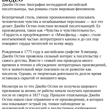
Джейн Остин: биография легендарной английской
писательницы, чьи романы стали мировым феноменом.
Безупречный стиль, умение проникновенно описывать
человеческие чувства и незабываемые персонажи — все это
делает Джейн Остин поистине великой писательницей. Ее
произведения, такие как «Чувства и чувствительность»,
«Гордость и предубеждение» и «Мэнсфильд – парк», стали
неотъемлемой частью литературного канона и до сих пор
покоряют сердца читателей по всему миру.
Рожденная в 1775 году в английском графстве Хэмпшир,
Джейн Остин проявляла сильный интерес к писательству с
самого детства. Вместе с семьей она проводила много
времени в чтении и обсуждении литературных произведений,
что в значительной мере повлияло на ее развитие как
писателя. Однако, ее творческая деятельность долгое время
оставалась скрытой от внешнего мира.
Несмотря на то что Джейн Остин не получила широкого
признания за жизни, ее работы начали получать признание
после ее смерти в 1817 году. Прошлое отшельницы Джейн
Остин нашло свое отражение в ее произведениях, в которых
она показывает острый ум, тонкое наблюдение за
человеческой психологией и реалистичное изображение