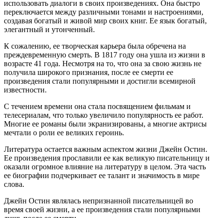
использовать диалоги в своих произведениях. Она быстро
переключается между различными тонами и настроениями,
создавая богатый и живой мир своих книг. Ее язык богатый,
элегантный и утонченный.
К сожалению, ее творческая карьера была обречена на
преждевременную смерть. В 1817 году она ушла из жизни в
возрасте 41 года. Несмотря на то, что она за свою жизнь не
получила широкого признания, после ее смерти ее
произведения стали популярными и достигли всемирной
известности.
С течением времени она стала посвящением фильмам и
телесериалам, что только увеличило популярность ее работ.
Многие ее романы были экранизированы, а многие актрисы
мечтали о роли ее великих героинь.
Литература остается важным аспектом жизни Джейн Остин.
Ее произведения прославили ее как великую писательницу и
оказали огромное влияние на литературу в целом. Эта часть
ее биографии подчеркивает ее талант и значимость в мире
слова.
Джейн Остин являлась непризнанной писательницей во
время своей жизни, а ее произведения стали популярными