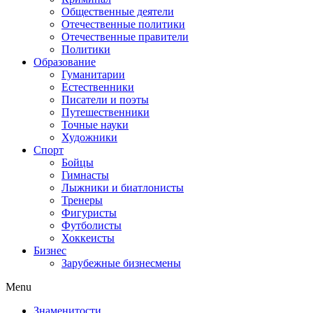
Общественные деятели
Отечественные политики
Отечественные правители
Политики
Образование
Гуманитарии
Естественники
Писатели и поэты
Путешественники
Точные науки
Художники
Спорт
Бойцы
Гимнасты
Лыжники и биатлонисты
Тренеры
Фигуристы
Футболисты
Хоккеисты
Бизнес
Зарубежные бизнесмены
Menu
Знаменитости