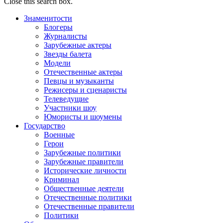
Close this search box.
Знаменитости
Блогеры
Журналисты
Зарубежные актеры
Звезды балета
Модели
Отечественные актеры
Певцы и музыканты
Режисеры и сценаристы
Телеведущие
Участники шоу
Юмористы и шоумены
Государство
Военные
Герои
Зарубежные политики
Зарубежные правители
Исторические личности
Криминал
Общественные деятели
Отечественные политики
Отечественные правители
Политики