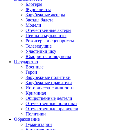
Блогеры
Журналисты
Зарубежные актеры
Звезды балета
Модели
Отечественные актеры
Певцы и музыканты
Режисеры и сценаристы
Телеведущие
Участники шоу
Юмористы и шоумены
Государство
Военные
Герои
Зарубежные политики
Зарубежные правители
Исторические личности
Криминал
Общественные деятели
Отечественные политики
Отечественные правители
Политики
Образование
Гуманитарии
Естественники