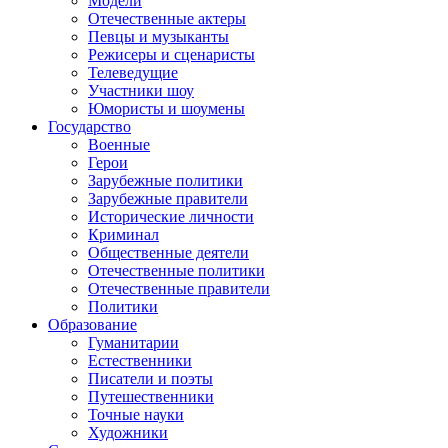
Модели
Отечественные актеры
Певцы и музыканты
Режисеры и сценаристы
Телеведущие
Участники шоу
Юмористы и шоумены
Государство
Военные
Герои
Зарубежные политики
Зарубежные правители
Исторические личности
Криминал
Общественные деятели
Отечественные политики
Отечественные правители
Политики
Образование
Гуманитарии
Естественники
Писатели и поэты
Путешественники
Точные науки
Художники