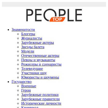
Перейти
к
содержимому
Знаменитости
Блогеры
Журналисты
Зарубежные актеры
Звезды балета
Модели
Отечественные актеры
Певцы и музыканты
Режисеры и сценаристы
Телеведущие
Участники шоу
Юмористы и шоумены
Государство
Военные
Герои
Зарубежные политики
Зарубежные правители
Исторические личности
Криминал