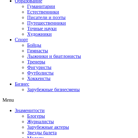
Образование
Гуманитарии
Естественники
Писатели и поэты
Путешественники
Точные науки
Художники
Спорт
Бойцы
Гимнасты
Лыжники и биатлонисты
Тренеры
Фигуристы
Футболисты
Хоккеисты
Бизнес
Зарубежные бизнесмены
Menu
Знаменитости
Блогеры
Журналисты
Зарубежные актеры
Звезды балета