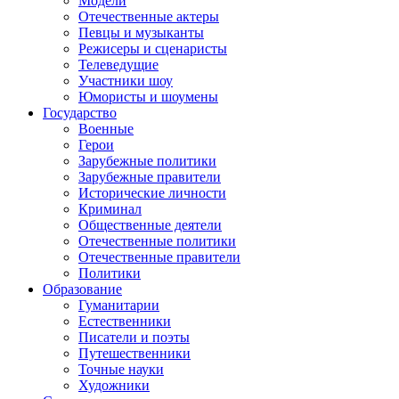
Модели
Отечественные актеры
Певцы и музыканты
Режисеры и сценаристы
Телеведущие
Участники шоу
Юмористы и шоумены
Государство
Военные
Герои
Зарубежные политики
Зарубежные правители
Исторические личности
Криминал
Общественные деятели
Отечественные политики
Отечественные правители
Политики
Образование
Гуманитарии
Естественники
Писатели и поэты
Путешественники
Точные науки
Художники