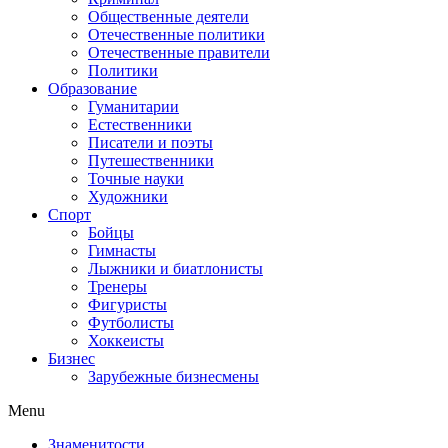
Общественные деятели
Отечественные политики
Отечественные правители
Политики
Образование
Гуманитарии
Естественники
Писатели и поэты
Путешественники
Точные науки
Художники
Спорт
Бойцы
Гимнасты
Лыжники и биатлонисты
Тренеры
Фигуристы
Футболисты
Хоккеисты
Бизнес
Зарубежные бизнесмены
Menu
Знаменитости