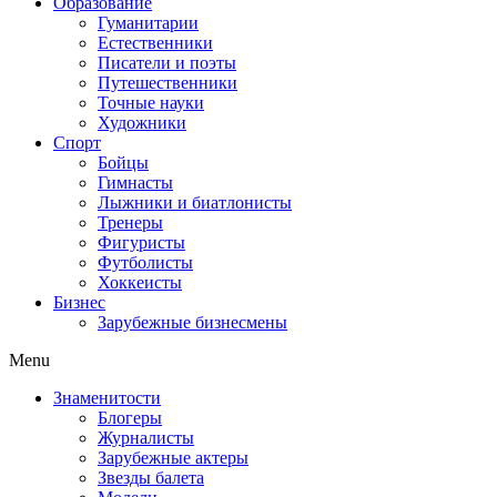
Образование
Гуманитарии
Естественники
Писатели и поэты
Путешественники
Точные науки
Художники
Спорт
Бойцы
Гимнасты
Лыжники и биатлонисты
Тренеры
Фигуристы
Футболисты
Хоккеисты
Бизнес
Зарубежные бизнесмены
Menu
Знаменитости
Блогеры
Журналисты
Зарубежные актеры
Звезды балета