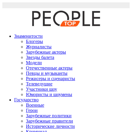
Перейти
к
содержимому
Знаменитости
Блогеры
Журналисты
Зарубежные актеры
Звезды балета
Модели
Отечественные актеры
Певцы и музыканты
Режисеры и сценаристы
Телеведущие
Участники шоу
Юмористы и шоумены
Государство
Военные
Герои
Зарубежные политики
Зарубежные правители
Исторические личности
Криминал