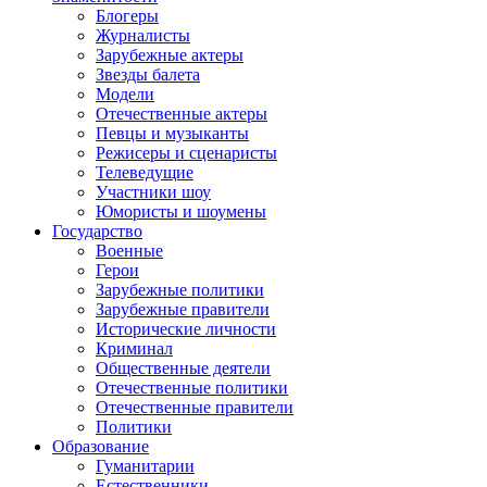
Блогеры
Журналисты
Зарубежные актеры
Звезды балета
Модели
Отечественные актеры
Певцы и музыканты
Режисеры и сценаристы
Телеведущие
Участники шоу
Юмористы и шоумены
Государство
Военные
Герои
Зарубежные политики
Зарубежные правители
Исторические личности
Криминал
Общественные деятели
Отечественные политики
Отечественные правители
Политики
Образование
Гуманитарии
Естественники