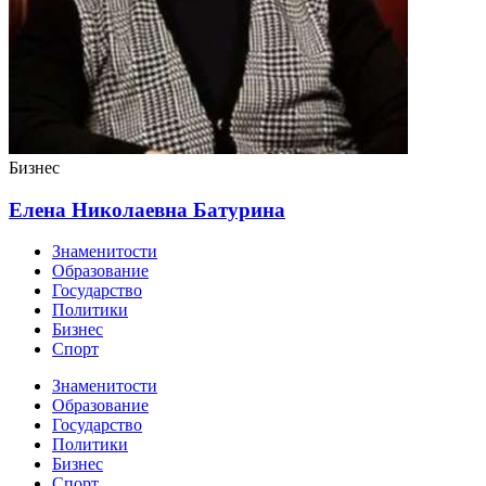
Бизнес
Елена Николаевна Батурина
Знаменитости
Образование
Государство
Политики
Бизнес
Спорт
Знаменитости
Образование
Государство
Политики
Бизнес
Спорт