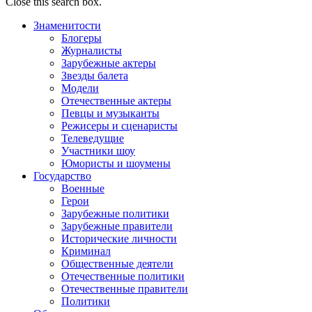
Close this search box.
Знаменитости
Блогеры
Журналисты
Зарубежные актеры
Звезды балета
Модели
Отечественные актеры
Певцы и музыканты
Режисеры и сценаристы
Телеведущие
Участники шоу
Юмористы и шоумены
Государство
Военные
Герои
Зарубежные политики
Зарубежные правители
Исторические личности
Криминал
Общественные деятели
Отечественные политики
Отечественные правители
Политики