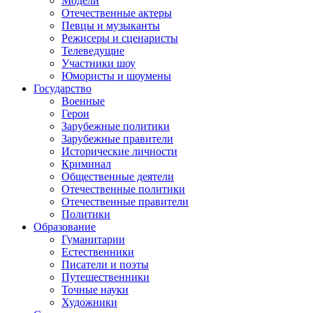
Модели
Отечественные актеры
Певцы и музыканты
Режисеры и сценаристы
Телеведущие
Участники шоу
Юмористы и шоумены
Государство
Военные
Герои
Зарубежные политики
Зарубежные правители
Исторические личности
Криминал
Общественные деятели
Отечественные политики
Отечественные правители
Политики
Образование
Гуманитарии
Естественники
Писатели и поэты
Путешественники
Точные науки
Художники