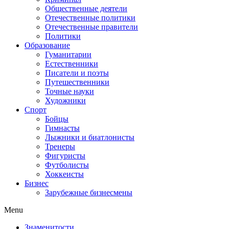
Общественные деятели
Отечественные политики
Отечественные правители
Политики
Образование
Гуманитарии
Естественники
Писатели и поэты
Путешественники
Точные науки
Художники
Спорт
Бойцы
Гимнасты
Лыжники и биатлонисты
Тренеры
Фигуристы
Футболисты
Хоккеисты
Бизнес
Зарубежные бизнесмены
Menu
Знаменитости