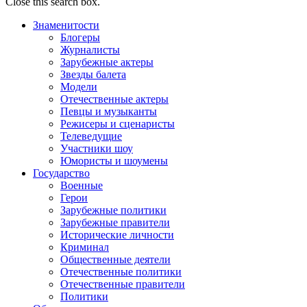
Close this search box.
Знаменитости
Блогеры
Журналисты
Зарубежные актеры
Звезды балета
Модели
Отечественные актеры
Певцы и музыканты
Режисеры и сценаристы
Телеведущие
Участники шоу
Юмористы и шоумены
Государство
Военные
Герои
Зарубежные политики
Зарубежные правители
Исторические личности
Криминал
Общественные деятели
Отечественные политики
Отечественные правители
Политики