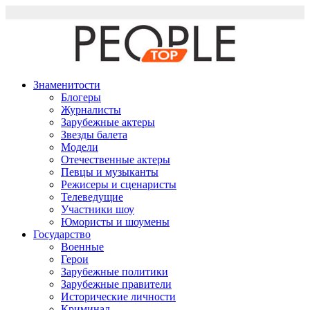
Перейти
к
содержимому
Знаменитости
Блогеры
Журналисты
Зарубежные актеры
Звезды балета
Модели
Отечественные актеры
Певцы и музыканты
Режисеры и сценаристы
Телеведущие
Участники шоу
Юмористы и шоумены
Государство
Военные
Герои
Зарубежные политики
Зарубежные правители
Исторические личности
Криминал