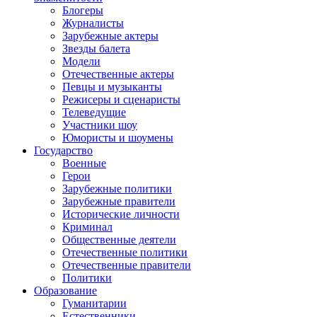
Блогеры
Журналисты
Зарубежные актеры
Звезды балета
Модели
Отечественные актеры
Певцы и музыканты
Режисеры и сценаристы
Телеведущие
Участники шоу
Юмористы и шоумены
Государство
Военные
Герои
Зарубежные политики
Зарубежные правители
Исторические личности
Криминал
Общественные деятели
Отечественные политики
Отечественные правители
Политики
Образование
Гуманитарии
Естественники