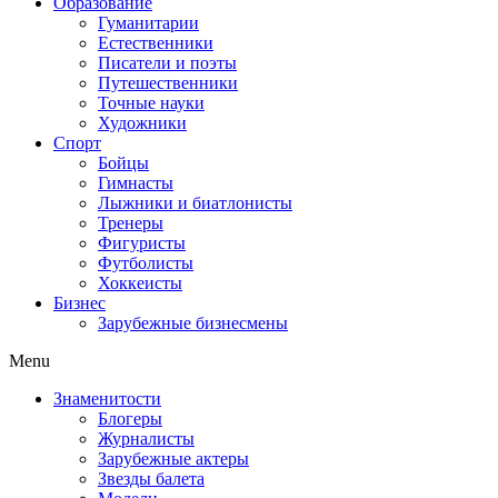
Образование
Гуманитарии
Естественники
Писатели и поэты
Путешественники
Точные науки
Художники
Спорт
Бойцы
Гимнасты
Лыжники и биатлонисты
Тренеры
Фигуристы
Футболисты
Хоккеисты
Бизнес
Зарубежные бизнесмены
Menu
Знаменитости
Блогеры
Журналисты
Зарубежные актеры
Звезды балета