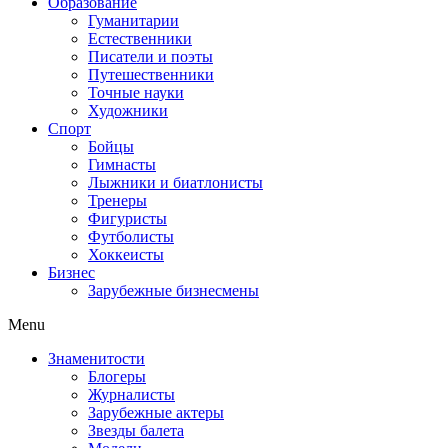
Образование
Гуманитарии
Естественники
Писатели и поэты
Путешественники
Точные науки
Художники
Спорт
Бойцы
Гимнасты
Лыжники и биатлонисты
Тренеры
Фигуристы
Футболисты
Хоккеисты
Бизнес
Зарубежные бизнесмены
Menu
Знаменитости
Блогеры
Журналисты
Зарубежные актеры
Звезды балета