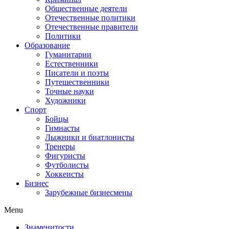
Общественные деятели
Отечественные политики
Отечественные правители
Политики
Образование
Гуманитарии
Естественники
Писатели и поэты
Путешественники
Точные науки
Художники
Спорт
Бойцы
Гимнасты
Лыжники и биатлонисты
Тренеры
Фигуристы
Футболисты
Хоккеисты
Бизнес
Зарубежные бизнесмены
Menu
Знаменитости