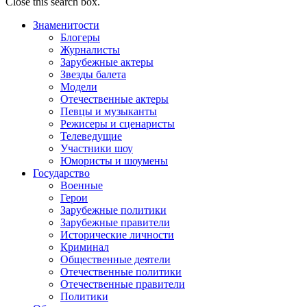
Close this search box.
Знаменитости
Блогеры
Журналисты
Зарубежные актеры
Звезды балета
Модели
Отечественные актеры
Певцы и музыканты
Режисеры и сценаристы
Телеведущие
Участники шоу
Юмористы и шоумены
Государство
Военные
Герои
Зарубежные политики
Зарубежные правители
Исторические личности
Криминал
Общественные деятели
Отечественные политики
Отечественные правители
Политики