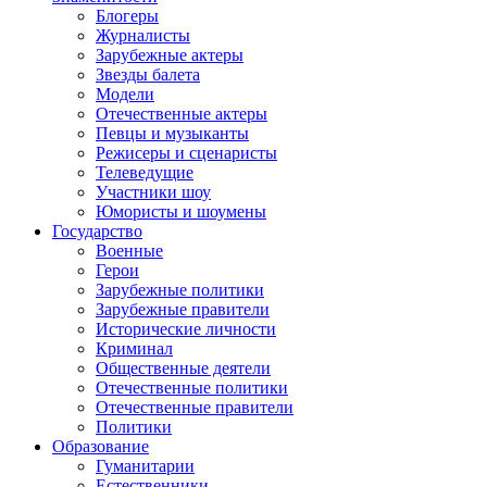
Блогеры
Журналисты
Зарубежные актеры
Звезды балета
Модели
Отечественные актеры
Певцы и музыканты
Режисеры и сценаристы
Телеведущие
Участники шоу
Юмористы и шоумены
Государство
Военные
Герои
Зарубежные политики
Зарубежные правители
Исторические личности
Криминал
Общественные деятели
Отечественные политики
Отечественные правители
Политики
Образование
Гуманитарии
Естественники