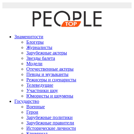
Перейти
к
содержимому
Знаменитости
Блогеры
Журналисты
Зарубежные актеры
Звезды балета
Модели
Отечественные актеры
Певцы и музыканты
Режисеры и сценаристы
Телеведущие
Участники шоу
Юмористы и шоумены
Государство
Военные
Герои
Зарубежные политики
Зарубежные правители
Исторические личности
Криминал