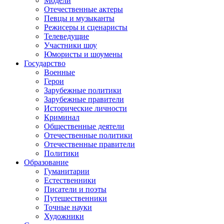
Модели
Отечественные актеры
Певцы и музыканты
Режисеры и сценаристы
Телеведущие
Участники шоу
Юмористы и шоумены
Государство
Военные
Герои
Зарубежные политики
Зарубежные правители
Исторические личности
Криминал
Общественные деятели
Отечественные политики
Отечественные правители
Политики
Образование
Гуманитарии
Естественники
Писатели и поэты
Путешественники
Точные науки
Художники