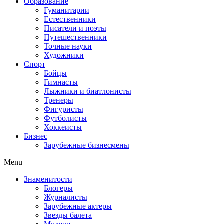
Образование
Гуманитарии
Естественники
Писатели и поэты
Путешественники
Точные науки
Художники
Спорт
Бойцы
Гимнасты
Лыжники и биатлонисты
Тренеры
Фигуристы
Футболисты
Хоккеисты
Бизнес
Зарубежные бизнесмены
Menu
Знаменитости
Блогеры
Журналисты
Зарубежные актеры
Звезды балета