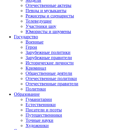
Модели
Отечественные актеры
Певцы и музыканты
Режисеры и сценаристы
Телеведущие
Участники шоу
Юмористы и шоумены
Государство
Военные
Герои
Зарубежные политики
Зарубежные правители
Исторические личности
Криминал
Общественные деятели
Отечественные политики
Отечественные правители
Политики
Образование
Гуманитарии
Естественники
Писатели и поэты
Путешественники
Точные науки
Художники