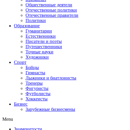
Общественные деятели
Отечественные политики
Отечественные правители
Политики
Образование
Гуманитарии
Естественники
Писатели и поэты
Путешественники
Точные науки
Художники
Спорт
Бойцы
Гимнасты
Лыжники и биатлонисты
Тренеры
Фигуристы
Футболисты
Хоккеисты
Бизнес
Зарубежные бизнесмены
Menu
Знаменитости