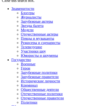
Close this search box.
Знаменитости
Блогеры
Журналисты
Зарубежные актеры
Звезды балета
Модели
Отечественные актеры
Певцы и музыканты
Режисеры и сценаристы
Телеведущие
Участники шоу
Юмористы и шоумены
Государство
Военные
Герои
Зарубежные политики
Зарубежные правители
Исторические личности
Криминал
Общественные деятели
Отечественные политики
Отечественные правители
Политики