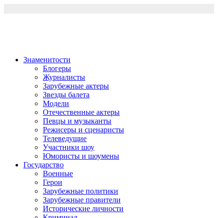
Перейти
к
содержимому
Знаменитости
Блогеры
Журналисты
Зарубежные актеры
Звезды балета
Модели
Отечественные актеры
Певцы и музыканты
Режисеры и сценаристы
Телеведущие
Участники шоу
Юмористы и шоумены
Государство
Военные
Герои
Зарубежные политики
Зарубежные правители
Исторические личности
Криминал