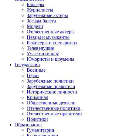
Блогеры
Журналисты
Зарубежные актеры
Звезды балета
Модели
Отечественные актеры
Певцы и музыканты
Режисеры и сценаристы
Телеведущие
Участники шоу
Юмористы и шоумены
Государство
Военные
Герои
Зарубежные политики
Зарубежные правители
Исторические личности
Криминал
Общественные деятели
Отечественные политики
Отечественные правители
Политики
Образование
Гуманитарии
Естественники