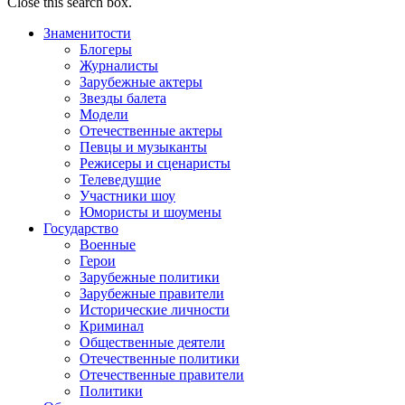
Close this search box.
Знаменитости
Блогеры
Журналисты
Зарубежные актеры
Звезды балета
Модели
Отечественные актеры
Певцы и музыканты
Режисеры и сценаристы
Телеведущие
Участники шоу
Юмористы и шоумены
Государство
Военные
Герои
Зарубежные политики
Зарубежные правители
Исторические личности
Криминал
Общественные деятели
Отечественные политики
Отечественные правители
Политики