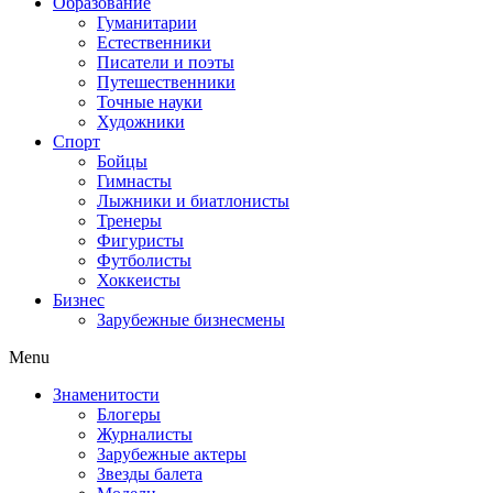
Образование
Гуманитарии
Естественники
Писатели и поэты
Путешественники
Точные науки
Художники
Спорт
Бойцы
Гимнасты
Лыжники и биатлонисты
Тренеры
Фигуристы
Футболисты
Хоккеисты
Бизнес
Зарубежные бизнесмены
Menu
Знаменитости
Блогеры
Журналисты
Зарубежные актеры
Звезды балета