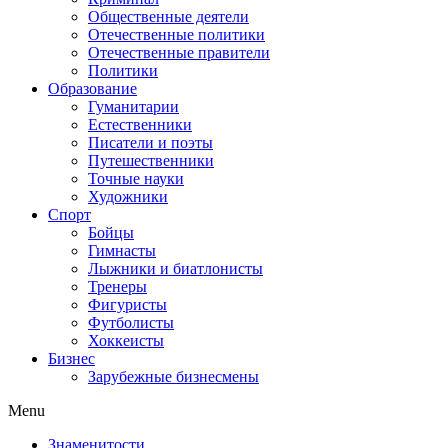
Общественные деятели
Отечественные политики
Отечественные правители
Политики
Образование
Гуманитарии
Естественники
Писатели и поэты
Путешественники
Точные науки
Художники
Спорт
Бойцы
Гимнасты
Лыжники и биатлонисты
Тренеры
Фигуристы
Футболисты
Хоккеисты
Бизнес
Зарубежные бизнесмены
Menu
Знаменитости