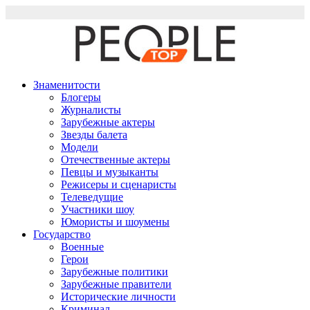
Перейти
к
содержимому
Знаменитости
Блогеры
Журналисты
Зарубежные актеры
Звезды балета
Модели
Отечественные актеры
Певцы и музыканты
Режисеры и сценаристы
Телеведущие
Участники шоу
Юмористы и шоумены
Государство
Военные
Герои
Зарубежные политики
Зарубежные правители
Исторические личности
Криминал