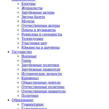
Блогеры
Журналисты
Зарубежные актеры
Звезды балета
Модели
Отечественные актеры
Певцы и музыканты
Режисеры и сценаристы
Телеведущие
Участники шоу
Юмористы и шоумены
Государство
Военные
Герои
Зарубежные политики
Зарубежные правители
Исторические личности
Криминал
Общественные деятели
Отечественные политики
Отечественные правители
Политики
Образование
Гуманитарии
Естественники