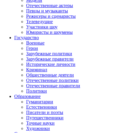
Модели
Отечественные актеры
Певцы и музыканты
Режисеры и сценаристы
Телеведущие
Участники шоу
Юмористы и шоумены
Государство
Военные
Герои
Зарубежные политики
Зарубежные правители
Исторические личности
Криминал
Общественные деятели
Отечественные политики
Отечественные правители
Политики
Образование
Гуманитарии
Естественники
Писатели и поэты
Путешественники
Точные науки
Художники