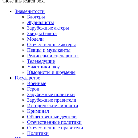
Close this search box.
Знаменитости
Блогеры
Журналисты
Зарубежные актеры
Звезды балета
Модели
Отечественные актеры
Певцы и музыканты
Режисеры и сценаристы
Телеведущие
Участники шоу
Юмористы и шоумены
Государство
Военные
Герои
Зарубежные политики
Зарубежные правители
Исторические личности
Криминал
Общественные деятели
Отечественные политики
Отечественные правители
Политики