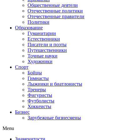
Общественные деятели
Отечественные политики
Отечественные правители
Политики
Образование
Гуманитарии
Естественники
Писатели и поэты
Путешественники
Точные науки
Художники
Спорт
Бойцы
Гимнасты
Лыжники и биатлонисты
Тренеры
Фигуристы
Футболисты
Хоккеисты
Бизнес
Зарубежные бизнесмены
Menu
Знаменитости