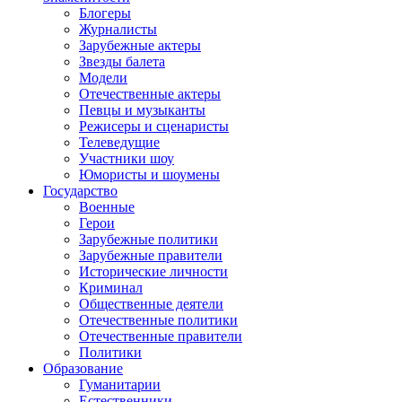
Блогеры
Журналисты
Зарубежные актеры
Звезды балета
Модели
Отечественные актеры
Певцы и музыканты
Режисеры и сценаристы
Телеведущие
Участники шоу
Юмористы и шоумены
Государство
Военные
Герои
Зарубежные политики
Зарубежные правители
Исторические личности
Криминал
Общественные деятели
Отечественные политики
Отечественные правители
Политики
Образование
Гуманитарии
Естественники