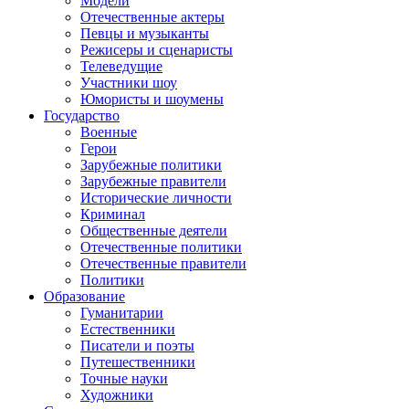
Модели
Отечественные актеры
Певцы и музыканты
Режисеры и сценаристы
Телеведущие
Участники шоу
Юмористы и шоумены
Государство
Военные
Герои
Зарубежные политики
Зарубежные правители
Исторические личности
Криминал
Общественные деятели
Отечественные политики
Отечественные правители
Политики
Образование
Гуманитарии
Естественники
Писатели и поэты
Путешественники
Точные науки
Художники