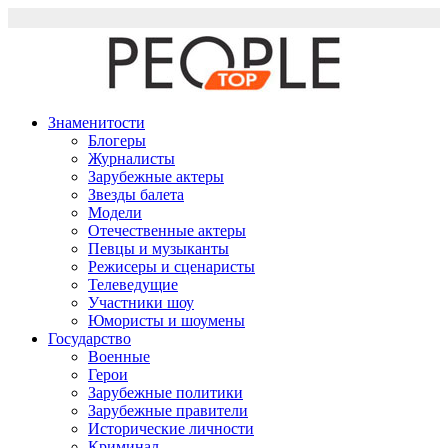
Перейти
к
содержимому
Знаменитости
Блогеры
Журналисты
Зарубежные актеры
Звезды балета
Модели
Отечественные актеры
Певцы и музыканты
Режисеры и сценаристы
Телеведущие
Участники шоу
Юмористы и шоумены
Государство
Военные
Герои
Зарубежные политики
Зарубежные правители
Исторические личности
Криминал