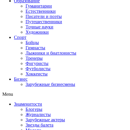
Образование
Гуманитарии
Естественники
Писатели и поэты
Путешественники
Точные науки
Художники
Спорт
Бойцы
Гимнасты
Лыжники и биатлонисты
Тренеры
Фигуристы
Футболисты
Хоккеисты
Бизнес
Зарубежные бизнесмены
Menu
Знаменитости
Блогеры
Журналисты
Зарубежные актеры
Звезды балета