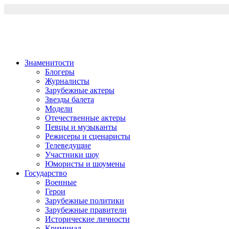
Перейти
к
содержимому
Знаменитости
Блогеры
Журналисты
Зарубежные актеры
Звезды балета
Модели
Отечественные актеры
Певцы и музыканты
Режисеры и сценаристы
Телеведущие
Участники шоу
Юмористы и шоумены
Государство
Военные
Герои
Зарубежные политики
Зарубежные правители
Исторические личности
Криминал