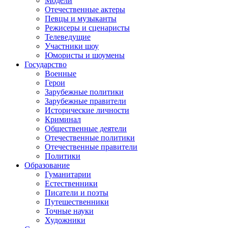
Модели
Отечественные актеры
Певцы и музыканты
Режисеры и сценаристы
Телеведущие
Участники шоу
Юмористы и шоумены
Государство
Военные
Герои
Зарубежные политики
Зарубежные правители
Исторические личности
Криминал
Общественные деятели
Отечественные политики
Отечественные правители
Политики
Образование
Гуманитарии
Естественники
Писатели и поэты
Путешественники
Точные науки
Художники