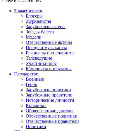
Close this search box.
Знаменитости
Блогеры
Журналисты
Зарубежные актеры
Звезды балета
Модели
Отечественные актеры
Певцы и музыканты
Режисеры и сценаристы
Телеведущие
Участники шоу
Юмористы и шоумены
Государство
Военные
Герои
Зарубежные политики
Зарубежные правители
Исторические личности
Криминал
Общественные деятели
Отечественные политики
Отечественные правители
Политики