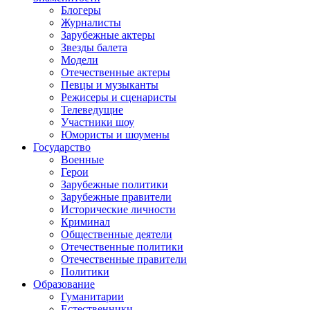
Блогеры
Журналисты
Зарубежные актеры
Звезды балета
Модели
Отечественные актеры
Певцы и музыканты
Режисеры и сценаристы
Телеведущие
Участники шоу
Юмористы и шоумены
Государство
Военные
Герои
Зарубежные политики
Зарубежные правители
Исторические личности
Криминал
Общественные деятели
Отечественные политики
Отечественные правители
Политики
Образование
Гуманитарии
Естественники