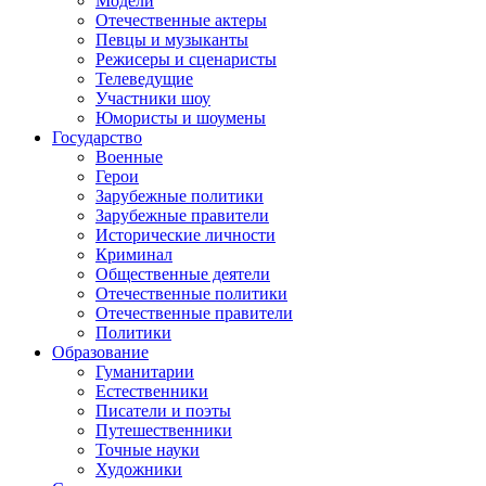
Модели
Отечественные актеры
Певцы и музыканты
Режисеры и сценаристы
Телеведущие
Участники шоу
Юмористы и шоумены
Государство
Военные
Герои
Зарубежные политики
Зарубежные правители
Исторические личности
Криминал
Общественные деятели
Отечественные политики
Отечественные правители
Политики
Образование
Гуманитарии
Естественники
Писатели и поэты
Путешественники
Точные науки
Художники