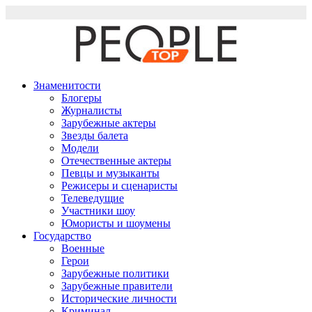
Перейти
к
содержимому
Знаменитости
Блогеры
Журналисты
Зарубежные актеры
Звезды балета
Модели
Отечественные актеры
Певцы и музыканты
Режисеры и сценаристы
Телеведущие
Участники шоу
Юмористы и шоумены
Государство
Военные
Герои
Зарубежные политики
Зарубежные правители
Исторические личности
Криминал