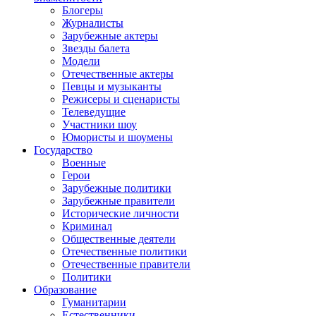
Блогеры
Журналисты
Зарубежные актеры
Звезды балета
Модели
Отечественные актеры
Певцы и музыканты
Режисеры и сценаристы
Телеведущие
Участники шоу
Юмористы и шоумены
Государство
Военные
Герои
Зарубежные политики
Зарубежные правители
Исторические личности
Криминал
Общественные деятели
Отечественные политики
Отечественные правители
Политики
Образование
Гуманитарии
Естественники