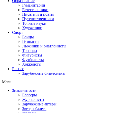
Образование
Гуманитарии
Естественники
Писатели и поэты
Путешественники
Точные науки
Художники
Спорт
Бойцы
Гимнасты
Лыжники и биатлонисты
Тренеры
Фигуристы
Футболисты
Хоккеисты
Бизнес
Зарубежные бизнесмены
Menu
Знаменитости
Блогеры
Журналисты
Зарубежные актеры
Звезды балета