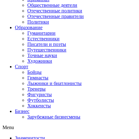
Общественные деятели
Отечественные политики
Отечественные правители
Политики
Образование
Гуманитарии
Естественники
Писатели и поэты
Путешественники
Точные науки
Художники
Спорт
Бойцы
Гимнасты
Лыжники и биатлонисты
Тренеры
Фигуристы
Футболисты
Хоккеисты
Бизнес
Зарубежные бизнесмены
Menu
Знаменитости