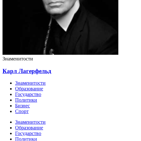
Знаменитости
Карл Лагерфельд
Знаменитости
Образование
Государство
Политики
Бизнес
Спорт
Знаменитости
Образование
Государство
Политики