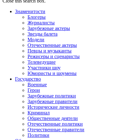
Close this search box.
Знаменитости
Блогеры
Журналисты
Зарубежные актеры
Звезды балета
Модели
Отечественные актеры
Певцы и музыканты
Режисеры и сценаристы
Телеведущие
Участники шоу
Юмористы и шоумены
Государство
Военные
Герои
Зарубежные политики
Зарубежные правители
Исторические личности
Криминал
Общественные деятели
Отечественные политики
Отечественные правители
Политики