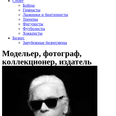
Спорт
Бойцы
Гимнасты
Лыжники и биатлонисты
Тренеры
Фигуристы
Футболисты
Хоккеисты
Бизнес
Зарубежные бизнесмены
Модельер, фотограф,
коллекционер, издатель