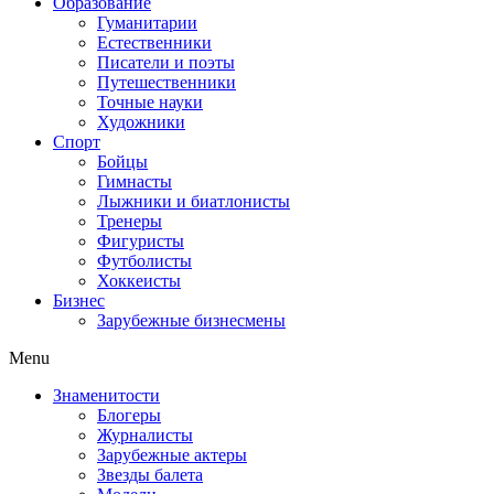
Образование
Гуманитарии
Естественники
Писатели и поэты
Путешественники
Точные науки
Художники
Спорт
Бойцы
Гимнасты
Лыжники и биатлонисты
Тренеры
Фигуристы
Футболисты
Хоккеисты
Бизнес
Зарубежные бизнесмены
Menu
Знаменитости
Блогеры
Журналисты
Зарубежные актеры
Звезды балета