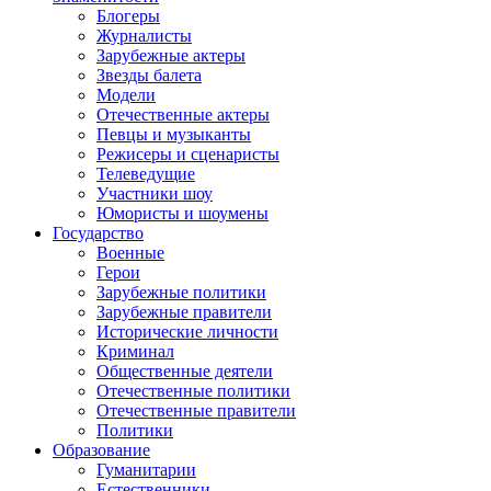
Блогеры
Журналисты
Зарубежные актеры
Звезды балета
Модели
Отечественные актеры
Певцы и музыканты
Режисеры и сценаристы
Телеведущие
Участники шоу
Юмористы и шоумены
Государство
Военные
Герои
Зарубежные политики
Зарубежные правители
Исторические личности
Криминал
Общественные деятели
Отечественные политики
Отечественные правители
Политики
Образование
Гуманитарии
Естественники