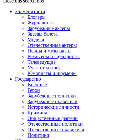
Close this search box.
Знаменитости
Блогеры
Журналисты
Зарубежные актеры
Звезды балета
Модели
Отечественные актеры
Певцы и музыканты
Режисеры и сценаристы
Телеведущие
Участники шоу
Юмористы и шоумены
Государство
Военные
Герои
Зарубежные политики
Зарубежные правители
Исторические личности
Криминал
Общественные деятели
Отечественные политики
Отечественные правители
Политики