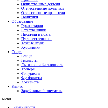
Общественные деятели
Отечественные политики
Отечественные правители
Политики
Образование
Гуманитарии
Естественники
Писатели и поэты
Путешественники
Точные науки
Художники
Спорт
Бойцы
Гимнасты
Лыжники и биатлонисты
Тренеры
Фигуристы
Футболисты
Хоккеисты
Бизнес
Зарубежные бизнесмены
Menu
Знаменитости