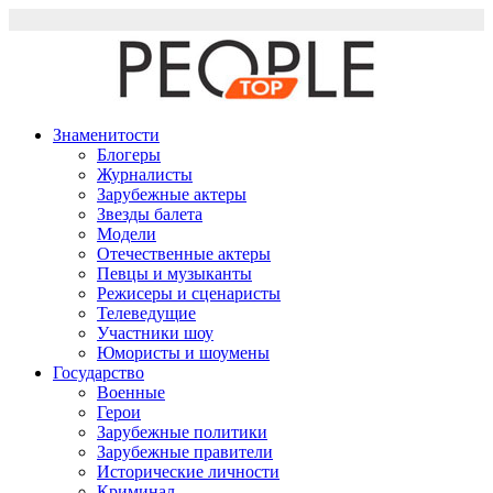
Перейти
к
содержимому
Знаменитости
Блогеры
Журналисты
Зарубежные актеры
Звезды балета
Модели
Отечественные актеры
Певцы и музыканты
Режисеры и сценаристы
Телеведущие
Участники шоу
Юмористы и шоумены
Государство
Военные
Герои
Зарубежные политики
Зарубежные правители
Исторические личности
Криминал