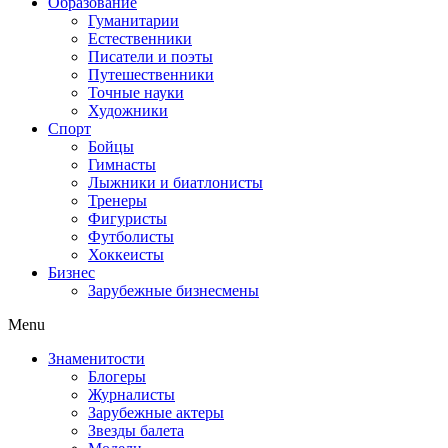
Образование
Гуманитарии
Естественники
Писатели и поэты
Путешественники
Точные науки
Художники
Спорт
Бойцы
Гимнасты
Лыжники и биатлонисты
Тренеры
Фигуристы
Футболисты
Хоккеисты
Бизнес
Зарубежные бизнесмены
Menu
Знаменитости
Блогеры
Журналисты
Зарубежные актеры
Звезды балета