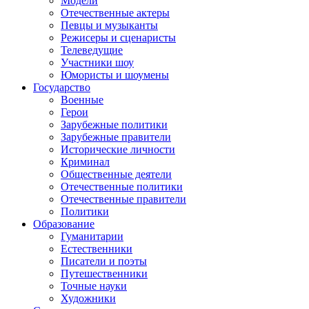
Модели
Отечественные актеры
Певцы и музыканты
Режисеры и сценаристы
Телеведущие
Участники шоу
Юмористы и шоумены
Государство
Военные
Герои
Зарубежные политики
Зарубежные правители
Исторические личности
Криминал
Общественные деятели
Отечественные политики
Отечественные правители
Политики
Образование
Гуманитарии
Естественники
Писатели и поэты
Путешественники
Точные науки
Художники