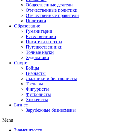
Общественные деятели
Отечественные политики
Отечественные правители
Политики
Образование
Гуманитарии
Естественники
Писатели и поэты
Путешественники
Точные науки
Художники
Спорт
Бойцы
Гимнасты
Лыжники и биатлонисты
Тренеры
Фигуристы
Футболисты
Хоккеисты
Бизнес
Зарубежные бизнесмены
Menu
Знаменитости