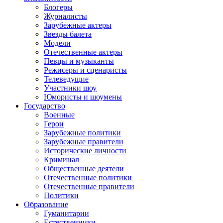
Блогеры
Журналисты
Зарубежные актеры
Звезды балета
Модели
Отечественные актеры
Певцы и музыканты
Режисеры и сценаристы
Телеведущие
Участники шоу
Юмористы и шоумены
Государство
Военные
Герои
Зарубежные политики
Зарубежные правители
Исторические личности
Криминал
Общественные деятели
Отечественные политики
Отечественные правители
Политики
Образование
Гуманитарии
Естественники