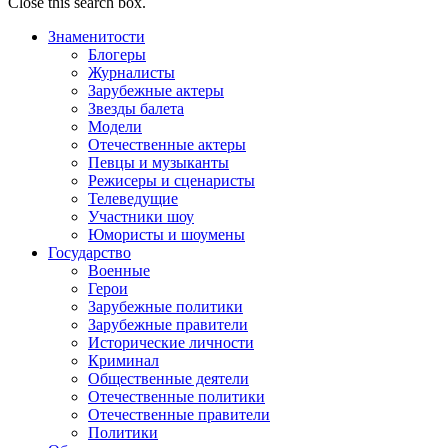
Close this search box.
Знаменитости
Блогеры
Журналисты
Зарубежные актеры
Звезды балета
Модели
Отечественные актеры
Певцы и музыканты
Режисеры и сценаристы
Телеведущие
Участники шоу
Юмористы и шоумены
Государство
Военные
Герои
Зарубежные политики
Зарубежные правители
Исторические личности
Криминал
Общественные деятели
Отечественные политики
Отечественные правители
Политики