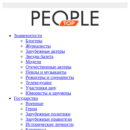
Перейти
к
содержимому
Знаменитости
Блогеры
Журналисты
Зарубежные актеры
Звезды балета
Модели
Отечественные актеры
Певцы и музыканты
Режисеры и сценаристы
Телеведущие
Участники шоу
Юмористы и шоумены
Государство
Военные
Герои
Зарубежные политики
Зарубежные правители
Исторические личности
Криминал