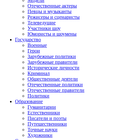
Модели
Отечественные актеры
Певцы и музыканты
Режисеры и сценаристы
Телеведущие
Участники шоу
Юмористы и шоумены
Государство
Военные
Герои
Зарубежные политики
Зарубежные правители
Исторические личности
Криминал
Общественные деятели
Отечественные политики
Отечественные правители
Политики
Образование
Гуманитарии
Естественники
Писатели и поэты
Путешественники
Точные науки
Художники