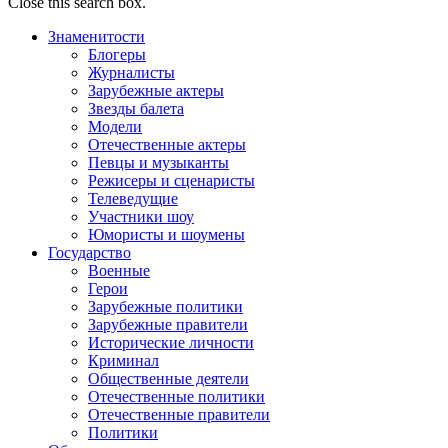
Close this search box.
Знаменитости
Блогеры
Журналисты
Зарубежные актеры
Звезды балета
Модели
Отечественные актеры
Певцы и музыканты
Режисеры и сценаристы
Телеведущие
Участники шоу
Юмористы и шоумены
Государство
Военные
Герои
Зарубежные политики
Зарубежные правители
Исторические личности
Криминал
Общественные деятели
Отечественные политики
Отечественные правители
Политики