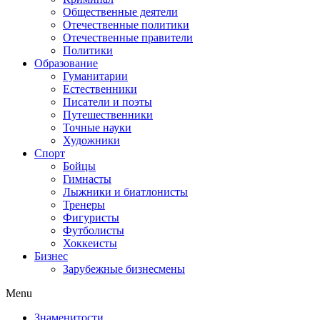
Общественные деятели
Отечественные политики
Отечественные правители
Политики
Образование
Гуманитарии
Естественники
Писатели и поэты
Путешественники
Точные науки
Художники
Спорт
Бойцы
Гимнасты
Лыжники и биатлонисты
Тренеры
Фигуристы
Футболисты
Хоккеисты
Бизнес
Зарубежные бизнесмены
Menu
Знаменитости