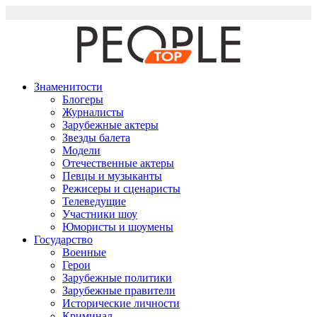
Перейти
к
содержимому
Знаменитости
Блогеры
Журналисты
Зарубежные актеры
Звезды балета
Модели
Отечественные актеры
Певцы и музыканты
Режисеры и сценаристы
Телеведущие
Участники шоу
Юмористы и шоумены
Государство
Военные
Герои
Зарубежные политики
Зарубежные правители
Исторические личности
Криминал