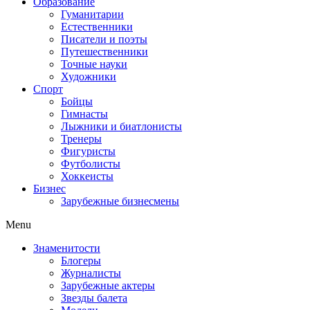
Образование
Гуманитарии
Естественники
Писатели и поэты
Путешественники
Точные науки
Художники
Спорт
Бойцы
Гимнасты
Лыжники и биатлонисты
Тренеры
Фигуристы
Футболисты
Хоккеисты
Бизнес
Зарубежные бизнесмены
Menu
Знаменитости
Блогеры
Журналисты
Зарубежные актеры
Звезды балета