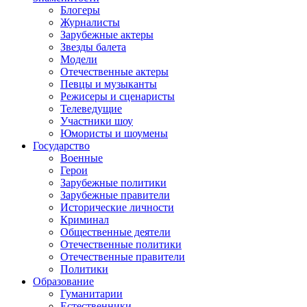
Блогеры
Журналисты
Зарубежные актеры
Звезды балета
Модели
Отечественные актеры
Певцы и музыканты
Режисеры и сценаристы
Телеведущие
Участники шоу
Юмористы и шоумены
Государство
Военные
Герои
Зарубежные политики
Зарубежные правители
Исторические личности
Криминал
Общественные деятели
Отечественные политики
Отечественные правители
Политики
Образование
Гуманитарии
Естественники