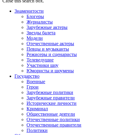
Close this search box.
Знаменитости
Блогеры
Журналисты
Зарубежные актеры
Звезды балета
Модели
Отечественные актеры
Певцы и музыканты
Режисеры и сценаристы
Телеведущие
Участники шоу
Юмористы и шоумены
Государство
Военные
Герои
Зарубежные политики
Зарубежные правители
Исторические личности
Криминал
Общественные деятели
Отечественные политики
Отечественные правители
Политики