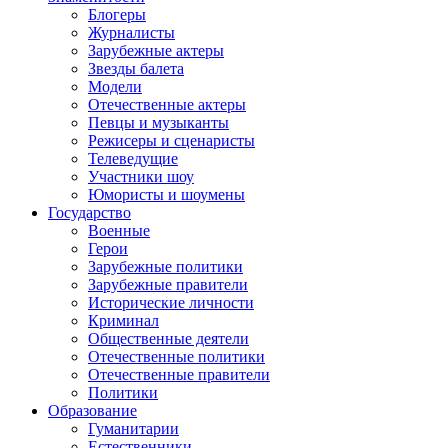
Блогеры
Журналисты
Зарубежные актеры
Звезды балета
Модели
Отечественные актеры
Певцы и музыканты
Режисеры и сценаристы
Телеведущие
Участники шоу
Юмористы и шоумены
Государство
Военные
Герои
Зарубежные политики
Зарубежные правители
Исторические личности
Криминал
Общественные деятели
Отечественные политики
Отечественные правители
Политики
Образование
Гуманитарии
Естественники