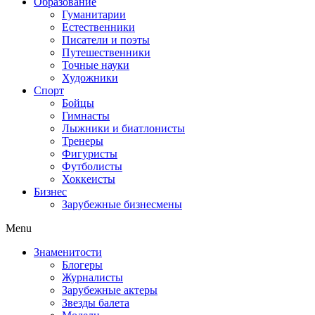
Образование
Гуманитарии
Естественники
Писатели и поэты
Путешественники
Точные науки
Художники
Спорт
Бойцы
Гимнасты
Лыжники и биатлонисты
Тренеры
Фигуристы
Футболисты
Хоккеисты
Бизнес
Зарубежные бизнесмены
Menu
Знаменитости
Блогеры
Журналисты
Зарубежные актеры
Звезды балета