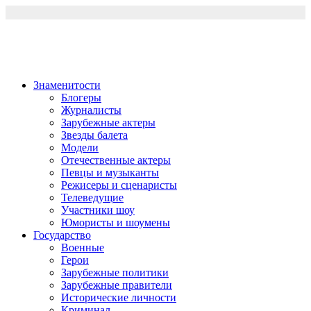
Перейти
к
содержимому
Знаменитости
Блогеры
Журналисты
Зарубежные актеры
Звезды балета
Модели
Отечественные актеры
Певцы и музыканты
Режисеры и сценаристы
Телеведущие
Участники шоу
Юмористы и шоумены
Государство
Военные
Герои
Зарубежные политики
Зарубежные правители
Исторические личности
Криминал