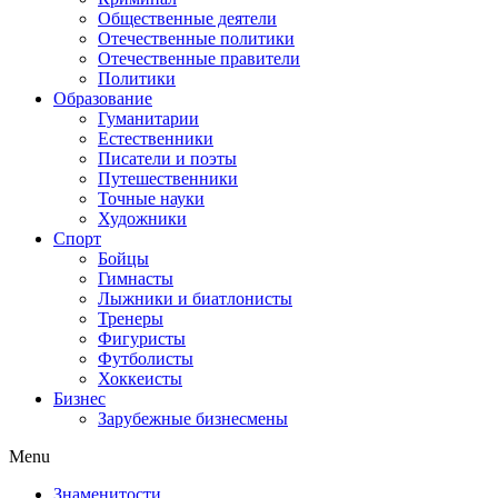
Общественные деятели
Отечественные политики
Отечественные правители
Политики
Образование
Гуманитарии
Естественники
Писатели и поэты
Путешественники
Точные науки
Художники
Спорт
Бойцы
Гимнасты
Лыжники и биатлонисты
Тренеры
Фигуристы
Футболисты
Хоккеисты
Бизнес
Зарубежные бизнесмены
Menu
Знаменитости