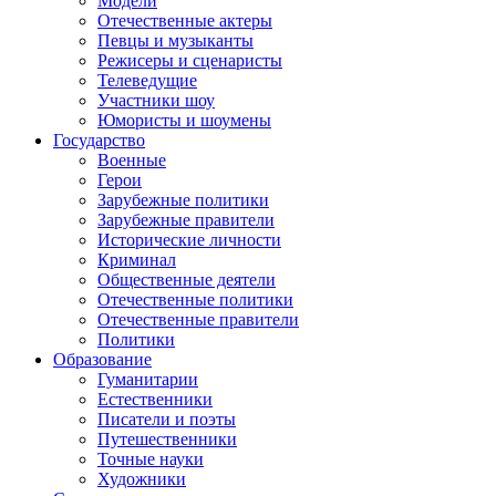
Модели
Отечественные актеры
Певцы и музыканты
Режисеры и сценаристы
Телеведущие
Участники шоу
Юмористы и шоумены
Государство
Военные
Герои
Зарубежные политики
Зарубежные правители
Исторические личности
Криминал
Общественные деятели
Отечественные политики
Отечественные правители
Политики
Образование
Гуманитарии
Естественники
Писатели и поэты
Путешественники
Точные науки
Художники