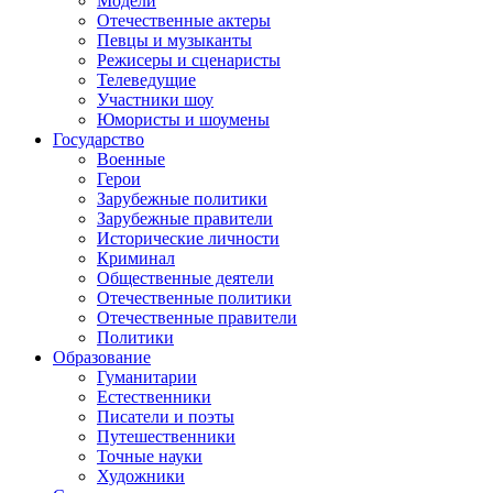
Модели
Отечественные актеры
Певцы и музыканты
Режисеры и сценаристы
Телеведущие
Участники шоу
Юмористы и шоумены
Государство
Военные
Герои
Зарубежные политики
Зарубежные правители
Исторические личности
Криминал
Общественные деятели
Отечественные политики
Отечественные правители
Политики
Образование
Гуманитарии
Естественники
Писатели и поэты
Путешественники
Точные науки
Художники