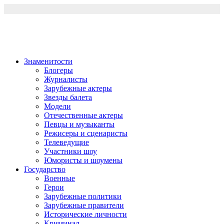
Перейти
к
содержимому
Знаменитости
Блогеры
Журналисты
Зарубежные актеры
Звезды балета
Модели
Отечественные актеры
Певцы и музыканты
Режисеры и сценаристы
Телеведущие
Участники шоу
Юмористы и шоумены
Государство
Военные
Герои
Зарубежные политики
Зарубежные правители
Исторические личности
Криминал