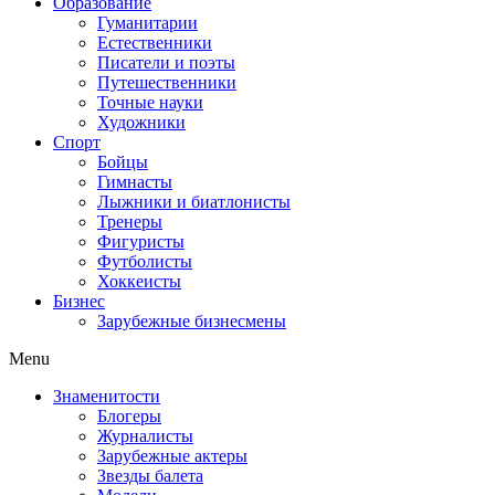
Образование
Гуманитарии
Естественники
Писатели и поэты
Путешественники
Точные науки
Художники
Спорт
Бойцы
Гимнасты
Лыжники и биатлонисты
Тренеры
Фигуристы
Футболисты
Хоккеисты
Бизнес
Зарубежные бизнесмены
Menu
Знаменитости
Блогеры
Журналисты
Зарубежные актеры
Звезды балета