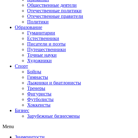
Общественные деятели
Отечественные политики
Отечественные правители
Политики
Образование
Гуманитарии
Естественники
Писатели и поэты
Путешественники
Точные науки
Художники
Спорт
Бойцы
Гимнасты
Лыжники и биатлонисты
Тренеры
Фигуристы
Футболисты
Хоккеисты
Бизнес
Зарубежные бизнесмены
Menu
Знаменитости