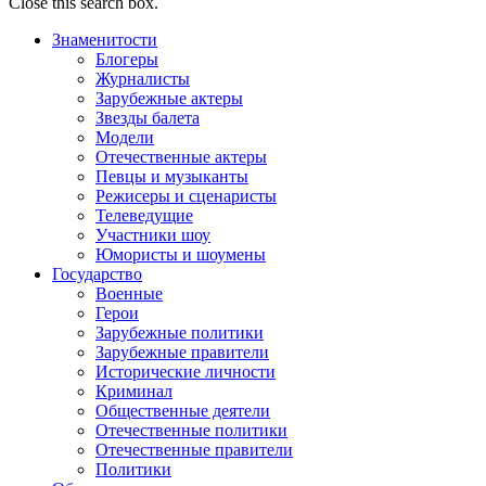
Close this search box.
Знаменитости
Блогеры
Журналисты
Зарубежные актеры
Звезды балета
Модели
Отечественные актеры
Певцы и музыканты
Режисеры и сценаристы
Телеведущие
Участники шоу
Юмористы и шоумены
Государство
Военные
Герои
Зарубежные политики
Зарубежные правители
Исторические личности
Криминал
Общественные деятели
Отечественные политики
Отечественные правители
Политики