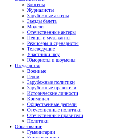
Блогеры
Журналисты
Зарубежные актеры
Звезды балета
Модели
Отечественные актеры
Певцы и музыканты
Режисеры и сценаристы
Телеведущие
Участники шоу
Юмористы и шоумены
Государство
Военные
Герои
Зарубежные политики
Зарубежные правители
Исторические личности
Криминал
Общественные деятели
Отечественные политики
Отечественные правители
Политики
Образование
Гуманитарии
Естественники