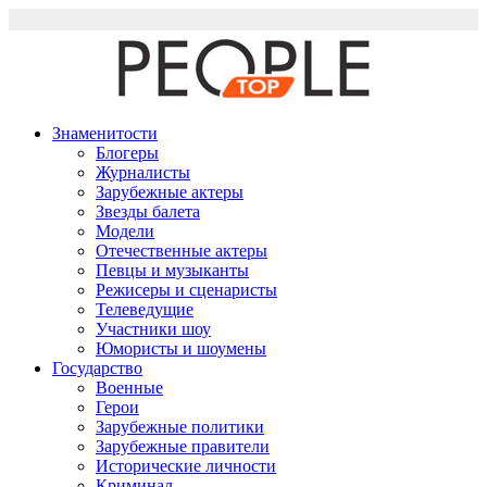
Перейти
к
содержимому
Знаменитости
Блогеры
Журналисты
Зарубежные актеры
Звезды балета
Модели
Отечественные актеры
Певцы и музыканты
Режисеры и сценаристы
Телеведущие
Участники шоу
Юмористы и шоумены
Государство
Военные
Герои
Зарубежные политики
Зарубежные правители
Исторические личности
Криминал