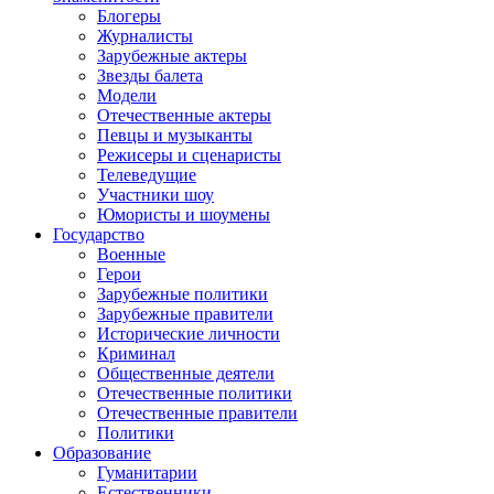
Блогеры
Журналисты
Зарубежные актеры
Звезды балета
Модели
Отечественные актеры
Певцы и музыканты
Режисеры и сценаристы
Телеведущие
Участники шоу
Юмористы и шоумены
Государство
Военные
Герои
Зарубежные политики
Зарубежные правители
Исторические личности
Криминал
Общественные деятели
Отечественные политики
Отечественные правители
Политики
Образование
Гуманитарии
Естественники