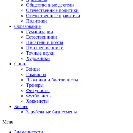
Общественные деятели
Отечественные политики
Отечественные правители
Политики
Образование
Гуманитарии
Естественники
Писатели и поэты
Путешественники
Точные науки
Художники
Спорт
Бойцы
Гимнасты
Лыжники и биатлонисты
Тренеры
Фигуристы
Футболисты
Хоккеисты
Бизнес
Зарубежные бизнесмены
Menu
Знаменитости