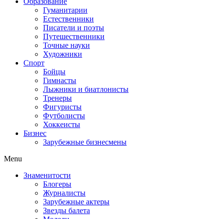
Образование
Гуманитарии
Естественники
Писатели и поэты
Путешественники
Точные науки
Художники
Спорт
Бойцы
Гимнасты
Лыжники и биатлонисты
Тренеры
Фигуристы
Футболисты
Хоккеисты
Бизнес
Зарубежные бизнесмены
Menu
Знаменитости
Блогеры
Журналисты
Зарубежные актеры
Звезды балета