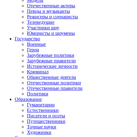
Модели
Отечественные актеры
Певцы и музыканты
Режисеры и сценаристы
Телеведущие
Участники шоу
Юмористы и шоумены
Государство
Военные
Герои
Зарубежные политики
Зарубежные правители
Исторические личности
Криминал
Общественные деятели
Отечественные политики
Отечественные правители
Политики
Образование
Гуманитарии
Естественники
Писатели и поэты
Путешественники
Точные науки
Художники