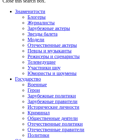
Close this search box.
Знаменитости
Блогеры
Журналисты
Зарубежные актеры
Звезды балета
Модели
Отечественные актеры
Певцы и музыканты
Режисеры и сценаристы
Телеведущие
Участники шоу
Юмористы и шоумены
Государство
Военные
Герои
Зарубежные политики
Зарубежные правители
Исторические личности
Криминал
Общественные деятели
Отечественные политики
Отечественные правители
Политики