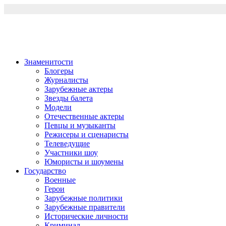
Перейти
к
содержимому
Знаменитости
Блогеры
Журналисты
Зарубежные актеры
Звезды балета
Модели
Отечественные актеры
Певцы и музыканты
Режисеры и сценаристы
Телеведущие
Участники шоу
Юмористы и шоумены
Государство
Военные
Герои
Зарубежные политики
Зарубежные правители
Исторические личности
Криминал