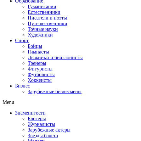
Образование
Гуманитарии
Естественники
Писатели и поэты
Путешественники
Точные науки
Художники
Спорт
Бойцы
Гимнасты
Лыжники и биатлонисты
Тренеры
Фигуристы
Футболисты
Хоккеисты
Бизнес
Зарубежные бизнесмены
Menu
Знаменитости
Блогеры
Журналисты
Зарубежные актеры
Звезды балета