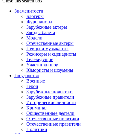
Close this search box.
Знаменитости
Блогеры
Журналисты
Зарубежные актеры
Звезды балета
Модели
Отечественные актеры
Певцы и музыканты
Режисеры и сценаристы
Телеведущие
Участники шоу
Юмористы и шоумены
Государство
Военные
Герои
Зарубежные политики
Зарубежные правители
Исторические личности
Криминал
Общественные деятели
Отечественные политики
Отечественные правители
Политики