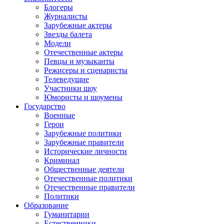
Блогеры
Журналисты
Зарубежные актеры
Звезды балета
Модели
Отечественные актеры
Певцы и музыканты
Режисеры и сценаристы
Телеведущие
Участники шоу
Юмористы и шоумены
Государство
Военные
Герои
Зарубежные политики
Зарубежные правители
Исторические личности
Криминал
Общественные деятели
Отечественные политики
Отечественные правители
Политики
Образование
Гуманитарии
Естественники