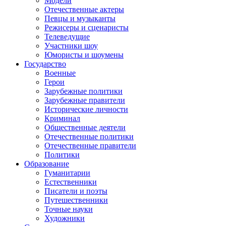
Модели
Отечественные актеры
Певцы и музыканты
Режисеры и сценаристы
Телеведущие
Участники шоу
Юмористы и шоумены
Государство
Военные
Герои
Зарубежные политики
Зарубежные правители
Исторические личности
Криминал
Общественные деятели
Отечественные политики
Отечественные правители
Политики
Образование
Гуманитарии
Естественники
Писатели и поэты
Путешественники
Точные науки
Художники