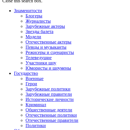
Close this search box.
Знаменитости
Блогеры
Журналисты
Зарубежные актеры
Звезды балета
Модели
Отечественные актеры
Певцы и музыканты
Режисеры и сценаристы
Телеведущие
Участники шоу
Юмористы и шоумены
Государство
Военные
Герои
Зарубежные политики
Зарубежные правители
Исторические личности
Криминал
Общественные деятели
Отечественные политики
Отечественные правители
Политики