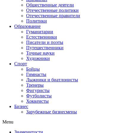
Общественные деятели
Отечественные политики
Отечественные правители
Политики
Образование
Гуманитарии
Естественники
Писатели и поэты
Путешественники
Точные науки
Художники
Спорт
Бойцы
Гимнасты
Лыжники и биатлонисты
Тренеры
Фигуристы
Футболисты
Хоккеисты
Бизнес
Зарубежные бизнесмены
Menu
Знаменитости