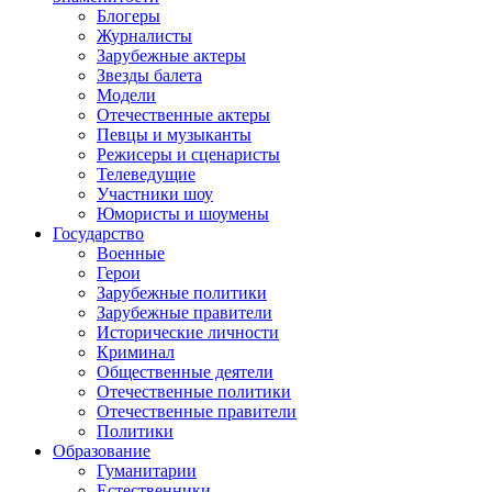
Блогеры
Журналисты
Зарубежные актеры
Звезды балета
Модели
Отечественные актеры
Певцы и музыканты
Режисеры и сценаристы
Телеведущие
Участники шоу
Юмористы и шоумены
Государство
Военные
Герои
Зарубежные политики
Зарубежные правители
Исторические личности
Криминал
Общественные деятели
Отечественные политики
Отечественные правители
Политики
Образование
Гуманитарии
Естественники