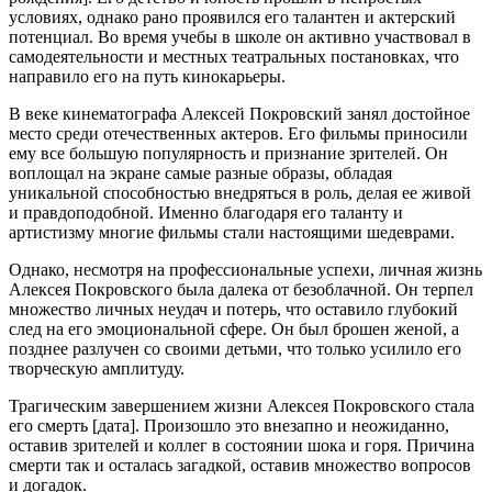
условиях, однако рано проявился его талантен и актерский
потенциал. Во время учебы в школе он активно участвовал в
самодеятельности и местных театральных постановках, что
направило его на путь кинокарьеры.
В веке кинематографа Алексей Покровский занял достойное
место среди отечественных актеров. Его фильмы приносили
ему все большую популярность и признание зрителей. Он
воплощал на экране самые разные образы, обладая
уникальной способностью внедряться в роль, делая ее живой
и правдоподобной. Именно благодаря его таланту и
артистизму многие фильмы стали настоящими шедеврами.
Однако, несмотря на профессиональные успехи, личная жизнь
Алексея Покровского была далека от безоблачной. Он терпел
множество личных неудач и потерь, что оставило глубокий
след на его эмоциональной сфере. Он был брошен женой, а
позднее разлучен со своими детьми, что только усилило его
творческую амплитуду.
Трагическим завершением жизни Алексея Покровского стала
его смерть [дата]. Произошло это внезапно и неожиданно,
оставив зрителей и коллег в состоянии шока и горя. Причина
смерти так и осталась загадкой, оставив множество вопросов
и догадок.