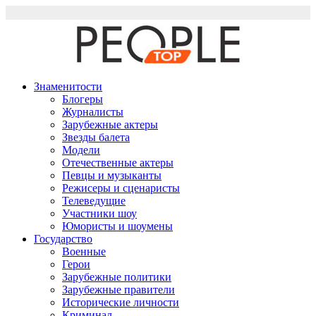
Перейти
к
содержимому
Знаменитости
Блогеры
Журналисты
Зарубежные актеры
Звезды балета
Модели
Отечественные актеры
Певцы и музыканты
Режисеры и сценаристы
Телеведущие
Участники шоу
Юмористы и шоумены
Государство
Военные
Герои
Зарубежные политики
Зарубежные правители
Исторические личности
Криминал