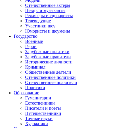
Модели
Отечественные актеры
Певцы и музыканты
Режисеры и сценаристы
Телеведущие
Участники шоу
Юмористы и шоумены
Государство
Военные
Герои
Зарубежные политики
Зарубежные правители
Исторические личности
Криминал
Общественные деятели
Отечественные политики
Отечественные правители
Политики
Образование
Гуманитарии
Естественники
Писатели и поэты
Путешественники
Точные науки
Художники