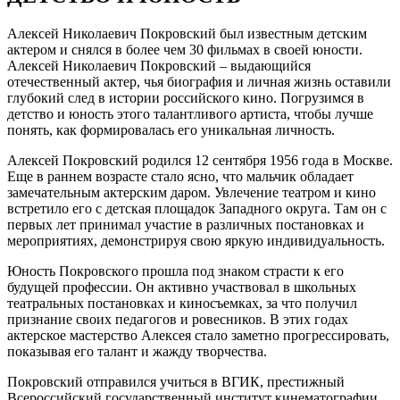
Алексей Николаевич Покровский был известным детским
актером и снялся в более чем 30 фильмах в своей юности.
Алексей Николаевич Покровский – выдающийся
отечественный актер, чья биография и личная жизнь оставили
глубокий след в истории российского кино. Погрузимся в
детство и юность этого талантливого артиста, чтобы лучше
понять, как формировалась его уникальная личность.
Алексей Покровский родился 12 сентября 1956 года в Москве.
Еще в раннем возрасте стало ясно, что мальчик обладает
замечательным актерским даром. Увлечение театром и кино
встретило его с детская площадок Западного округа. Там он с
первых лет принимал участие в различных постановках и
мероприятиях, демонстрируя свою яркую индивидуальность.
Юность Покровского прошла под знаком страсти к его
будущей профессии. Он активно участвовал в школьных
театральных постановках и киносъемках, за что получил
признание своих педагогов и ровесников. В этих годах
актерское мастерство Алексея стало заметно прогрессировать,
показывая его талант и жажду творчества.
Покровский отправился учиться в ВГИК, престижный
Всероссийский государственный институт кинематографии.