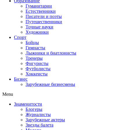
Образование
Гуманитарии
Естественники
Писатели и поэты
Путешественники
Точные науки
Художники
Спорт
Бойцы
Гимнасты
Лыжники и биатлонисты
Тренеры
Фигуристы
Футболисты
Хоккеисты
Бизнес
Зарубежные бизнесмены
Menu
Знаменитости
Блогеры
Журналисты
Зарубежные актеры
Звезды балета