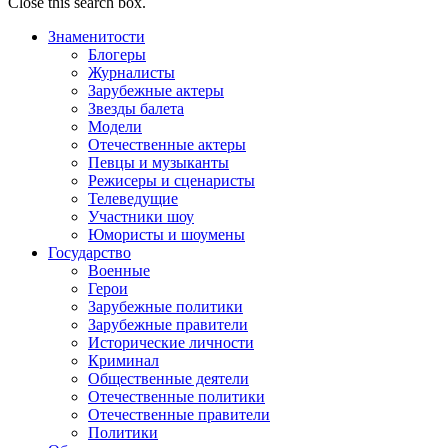
Close this search box.
Знаменитости
Блогеры
Журналисты
Зарубежные актеры
Звезды балета
Модели
Отечественные актеры
Певцы и музыканты
Режисеры и сценаристы
Телеведущие
Участники шоу
Юмористы и шоумены
Государство
Военные
Герои
Зарубежные политики
Зарубежные правители
Исторические личности
Криминал
Общественные деятели
Отечественные политики
Отечественные правители
Политики