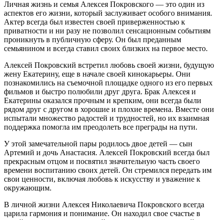
Личная жизнь и семья Алексея Покровского — это один из
аспектов его жизни, который заслуживает особого внимания.
Актер всегда был известен своей приверженностью к
приватности и ни разу не позволил сенсационным событиям
проникнуть в публичную сферу. Он был преданным
семьянином и всегда ставил своих близких на первое место.
Алексей Покровский встретил любовь своей жизни, будущую
жену Екатерину, еще в начале своей кинокарьеры. Они
познакомились на съемочной площадке одного из его первых
фильмов и быстро полюбили друг друга. Брак Алексея и
Екатерины оказался прочным и крепким, они всегда были
рядом друг с другом в хорошие и плохие времена. Вместе они
испытали множество радостей и трудностей, но их взаимная
поддержка помогла им преодолеть все преграды на пути.
У этой замечательной пары родилось двое детей — сын
Артемий и дочь Анастасия. Алексей Покровский всегда был
прекрасным отцом и посвятил значительную часть своего
времени воспитанию своих детей. Он стремился передать им
свои ценности, включая любовь к искусству и уважение к
окружающим.
В личной жизни Алексея Николаевича Покровского всегда
царила гармония и понимание. Он находил свое счастье в