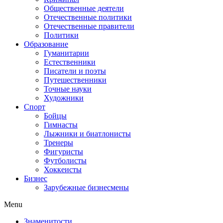
Общественные деятели
Отечественные политики
Отечественные правители
Политики
Образование
Гуманитарии
Естественники
Писатели и поэты
Путешественники
Точные науки
Художники
Спорт
Бойцы
Гимнасты
Лыжники и биатлонисты
Тренеры
Фигуристы
Футболисты
Хоккеисты
Бизнес
Зарубежные бизнесмены
Menu
Знаменитости