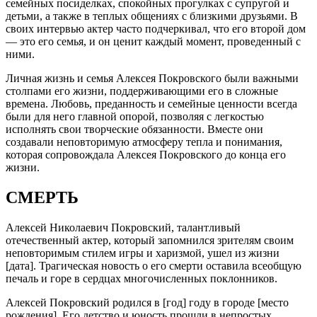
семейных посиделках, спокойных прогулках с супругой и
детьми, а также в теплых общениях с близкими друзьями. В
своих интервью актер часто подчеркивал, что его второй дом
— это его семья, и он ценит каждый момент, проведенный с
ними.
Личная жизнь и семья Алексея Покровского были важными
столпами его жизни, поддерживающими его в сложные
времена. Любовь, преданность и семейные ценности всегда
были для него главной опорой, позволяя с легкостью
исполнять свои творческие обязанности. Вместе они
создавали неповторимую атмосферу тепла и понимания,
которая сопровождала Алексея Покровского до конца его
жизни.
СМЕРТЬ
Алексей Николаевич Покровский, талантливый
отечественный актер, который запомнился зрителям своим
неповторимым стилем игры и харизмой, ушел из жизни
[дата]. Трагическая новость о его смерти оставила всеобщую
печаль и горе в сердцах многочисленных поклонников.
Алексей Покровский родился в [год] году в городе [место
рождения]. Его детство и юность прошли в непростых